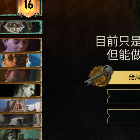
16
目前只
但能
给