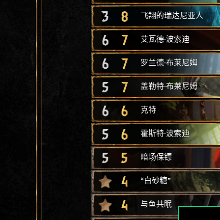
3
8
飞翔的瑞达尼亚人
6
7
艾瓦德·波索迪
6
7
罗兰德·布莱尼姆
5
7
盖勒特·布莱尼姆
6
6
克特
5
6
霍斯特·波索迪
5
5
暗场保镖
4
“白砂糖”
4
与鱼共眠