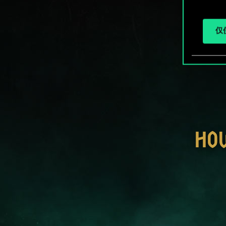
仅使
HO