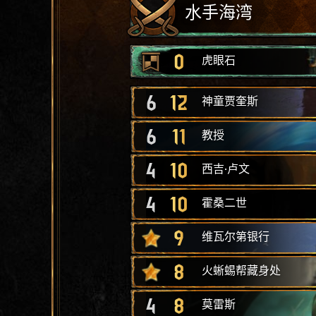
水手海湾
0
虎眼石
6
12
神童贾奎斯
6
11
教授
4
10
西吉·卢文
4
10
霍桑二世
9
维瓦尔第银行
8
火蜥蜴帮藏身处
4
8
莫雷斯