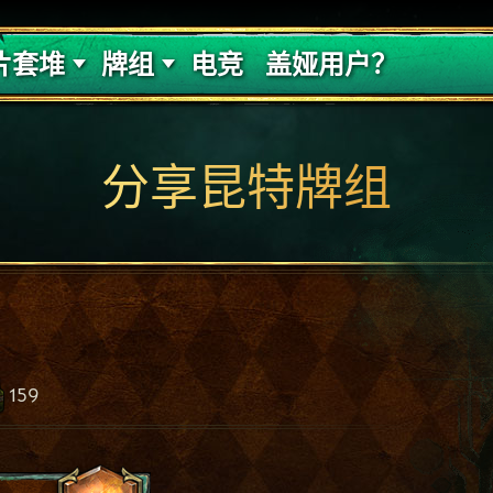
的代价
牌组攻略
片套堆
牌组
电竞
盖娅用户？
分享昆特牌组
159