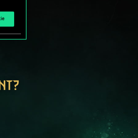
ie
NT?