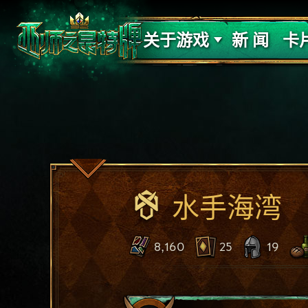
支持
力量
关于游戏
新 闻
卡
水手海湾
8,160
25
19