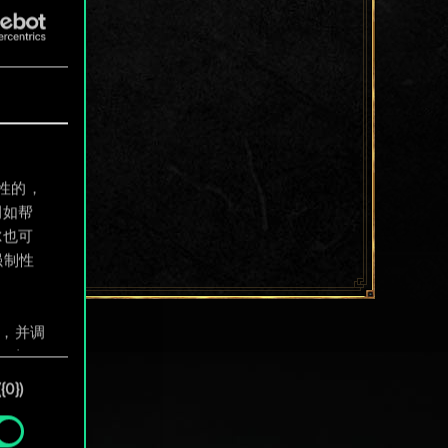
制性的，
例如帮
尔也可
强制性
息，并调
"确
0})