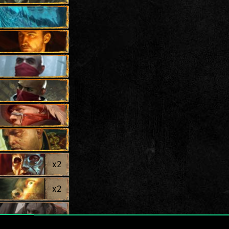
x
2
x
2