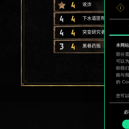
4
讹诈
4
4
下水道匪帮
4
4
突变研究者
3
4
本网站使
黑巷药贩
部分需
可以
助我
能与我
的 C
您可以
整您对
同
定"。
必
意
选
择