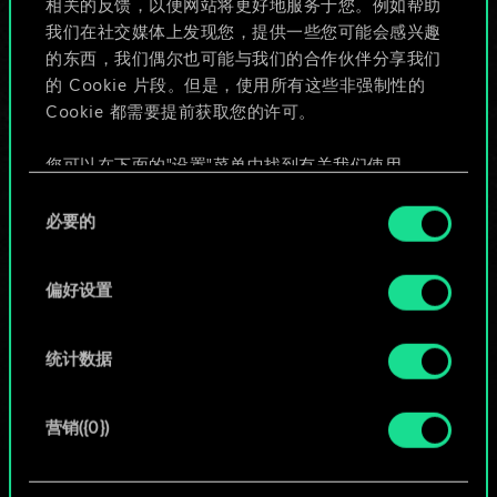
相关的反馈，以便网站将更好地服务于您。例如帮助
些！
我们在社交媒体上发现您，提供一些您可能会感兴趣
的东西，我们偶尔也可能与我们的合作伙伴分享我们
的 Cookie 片段。但是，使用所有这些非强制性的
Cookie 都需要提前获取您的许可。
给牌组命名并撰写攻略
您可以在下面的"设置"菜单中找到有关我们使用
编辑牌组
Cookie 的所有详细信息，并调整您对 Cookie 的偏
同
好。一旦您了解了其中的内容并准备好继续，请点
必要的
意
击"确定"。
或
选
择
偏好设置
浏览社区牌组
统计数据
营销({0})