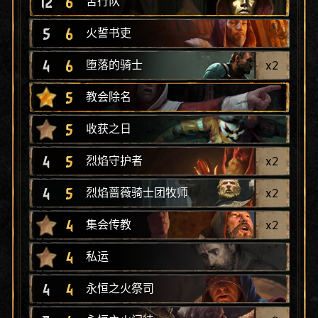
12
6
苦行队
5
6
火誓书吏
4
6
x
2
堕落的骑士
5
教会除名
5
收获之日
4
5
x
2
烈焰守护者
4
5
x
2
烈焰蔷薇骑士团牧师
4
x
2
集会传教
4
私运
4
4
永恒之火祭司