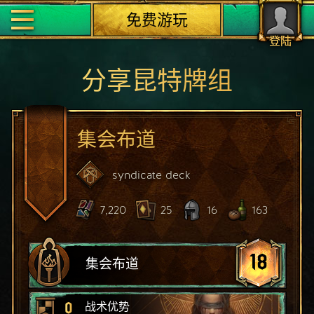
免费游玩
登陆
分享昆特牌组
集会布道
syndicate
deck
7,220
25
16
163
18
集会布道
0
战术优势