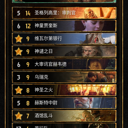
5
14
圣格列高里：审判官
6
12
神童贾奎斯
9
维瓦尔第银行
9
神谴之日
6
9
大审讯官赫韦德
3
9
乌瑞克
8
神圣之火
5
8
赫斯特中尉
7
酒馆乱斗