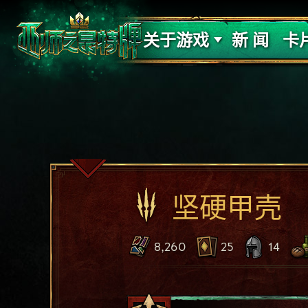
支持
力量
关于游戏
新 闻
卡
坚硬甲壳
8,260
25
14