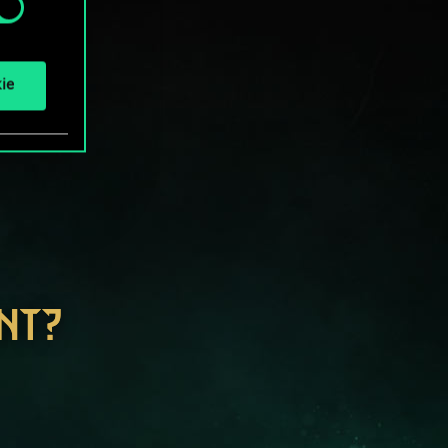
ie
NT?