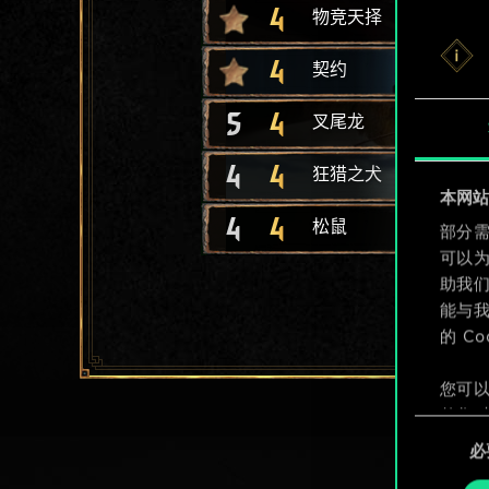
4
物竞天择
4
契约
5
4
叉尾龙
4
4
狂猎之犬
本网站使
4
4
松鼠
部分需
可以
助我
能与我
的 C
您可以
整您对
同
定"。
必
意
选