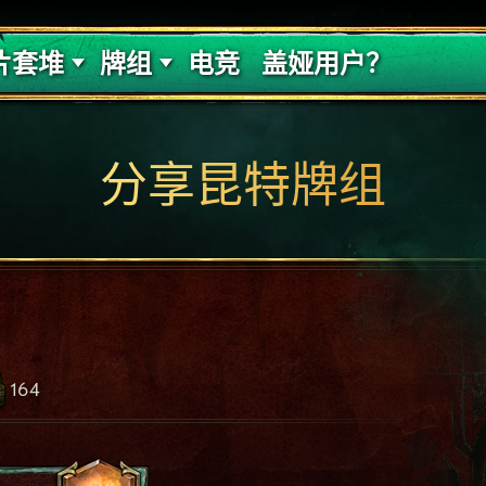
的代价
牌组攻略
片套堆
牌组
电竞
盖娅用户？
分享昆特牌组
164