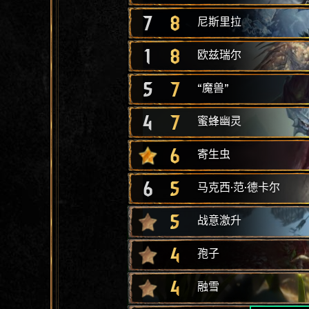
7
8
尼斯里拉
1
8
欧兹瑞尔
5
7
“魔兽”
4
7
蜜蜂幽灵
6
寄生虫
6
5
马克西·范·德卡尔
5
战意激升
4
孢子
4
融雪