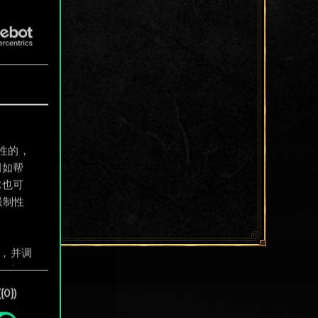
制性的，
例如帮
尔也可
强制性
息，并调
"确
0})