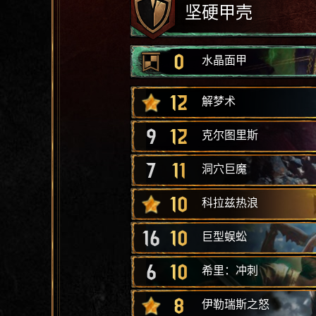
坚硬甲壳
0
水晶面甲
12
解梦术
9
12
克尔图里斯
7
11
洞穴巨魔
10
科拉兹热浪
16
10
巨型蜈蚣
6
10
希里：冲刺
8
伊勒瑞斯之怒