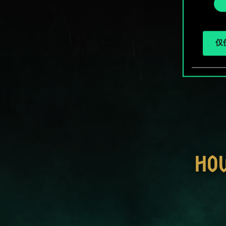
择
仅使
HO