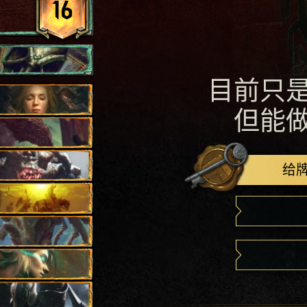
16
目前只
但能
给