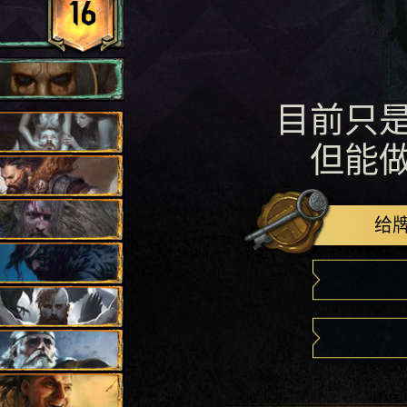
16
目前只
但能
给