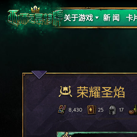
支持
力量
关于游戏
新 闻
卡
荣耀圣焰
8,430
25
17