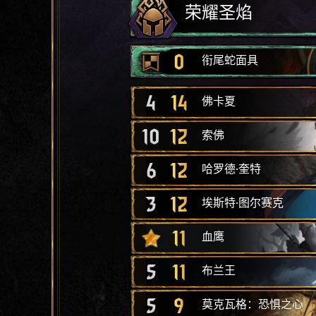
荣耀圣焰
0
衔尾蛇面具
4
14
佛卡夏
10
12
索佛
6
12
哈罗德·奎特
3
12
埃斯特·图尔赛克
11
血鹰
5
11
布兰王
5
9
莫克瓦格：恐惧之心