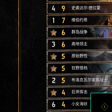
4
9
史裘达尔·德拉蒙
1
7
维伯约恩
6
群岛战争
3
6
高地领主
5
原始野性
5
狂野搭档
2
5
布洛克瓦尔家族战士
4
巨斧挥击
6
4
小女海妖