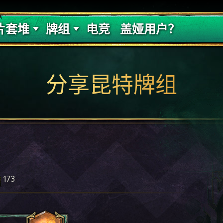
的代价
牌组攻略
片套堆
牌组
电竞
盖娅用户？
分享昆特牌组
173