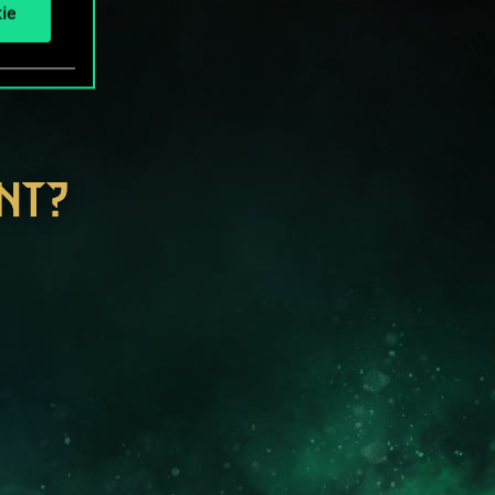
ie
NT?