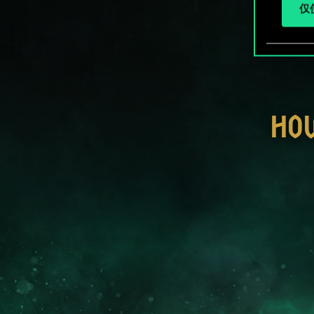
仅使
HO