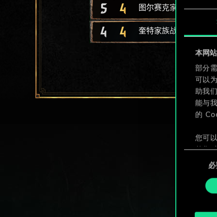
5
4
图尔赛克家族入侵者
4
4
奎特家族战士
本网站使
部分需
可以
助我
能与我
的 C
您可以
整您对
同
定"。
必
意
选
择