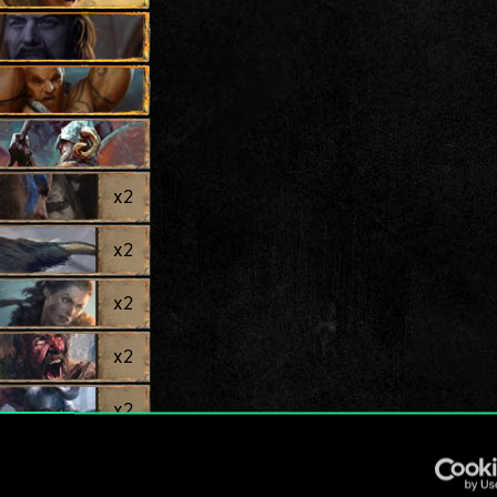
x
2
x
2
x
2
x
2
x
2
x
2