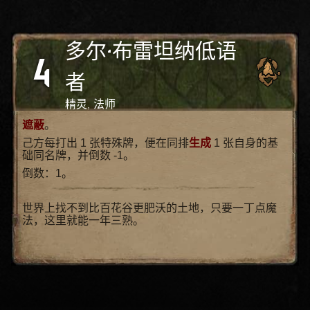
多尔·布雷坦纳低语
4
者
精灵, 法师
遮蔽
。
己方每打出 1 张特殊牌，便在同排
生成
1 张自身的基
础同名牌，并倒数 -1。
倒数：1。
世界上找不到比百花谷更肥沃的土地，只要一丁点魔
法，这里就能一年三熟。