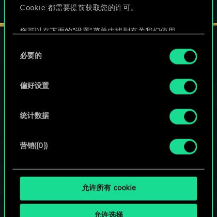
Cookie 都需要提前获取您的许可。
您可以在下面的"设置"菜单中找到有关我们使用
Cookie 的所有详细信息，并调整您对 Cookie 的偏
同
好。一旦您了解了其中的内容并准备好继续，请点
必要的
意
击"确定"。
保持联络
选
择
偏好设置
统计数据
营销({0})
允许所有 cookie
允许选择