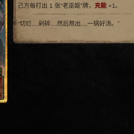
己方每打出 1 张“老巫妪”牌，
充能
+1。
“切烂……剁碎……然后熬出……一锅好汤。”