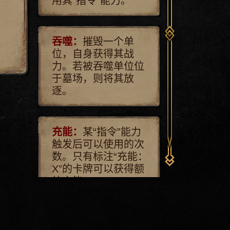
用其“指令”能力。
吞噬：
摧毁一个单
位，自身获得其战
力。若被吞噬单位位
于墓场，则将其放
逐。
充能：
某“指令”能力
触发后可以使用的次
数。只有标注“充能：
X”的卡牌可以获得额
外充能。