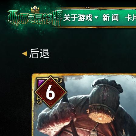
支持
力量
关于游戏
新 闻
卡
后退
6