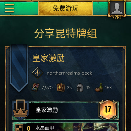
免费游玩
登陆
分享昆特牌组
皇家激励
northernrealms
deck
7,970
25
15
163
17
皇家激励
0
水晶面甲