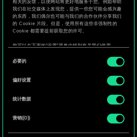
相关的反馈，以便网站将更好地服务于您。例如帮助
些！
我们在社交媒体上发现您，提供一些您可能会感兴趣
的东西，我们偶尔也可能与我们的合作伙伴分享我们
的 Cookie 片段。但是，使用所有这些非强制性的
Cookie 都需要提前获取您的许可。
给牌组命名并撰写攻略
您可以在下面的"设置"菜单中找到有关我们使用
编辑牌组
Cookie 的所有详细信息，并调整您对 Cookie 的偏
同
好。一旦您了解了其中的内容并准备好继续，请点
必要的
意
击"确定"。
或
选
择
偏好设置
浏览社区牌组
统计数据
营销({0})