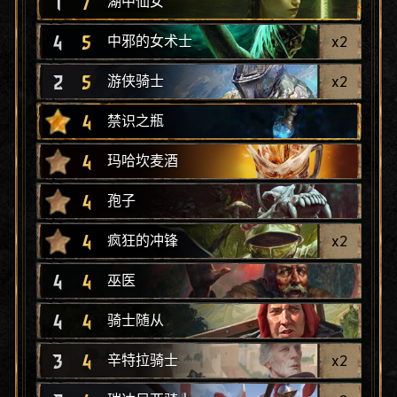
1
7
湖中仙女
4
5
x
2
中邪的女术士
2
5
x
2
游侠骑士
4
禁识之瓶
4
玛哈坎麦酒
4
孢子
4
x
2
疯狂的冲锋
4
4
巫医
4
4
骑士随从
3
4
x
2
辛特拉骑士