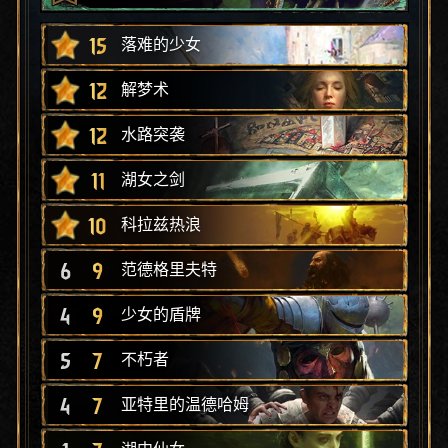
15
落难的少女
12
解梦术
12
水路突袭
11
湖女之剑
10
科拉兹热浪
6
9
范德格里夫特
4
9
少女的盾牌
5
7
不朽者
4
7
亚特里的温德哈姆