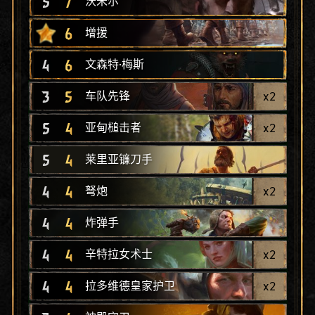
5
7
沃米尔
6
增援
4
6
文森特·梅斯
3
5
x
2
车队先锋
5
4
x
2
亚甸槌击者
5
4
莱里亚镰刀手
4
4
x
2
弩炮
4
4
炸弹手
4
4
x
2
辛特拉女术士
4
4
x
2
拉多维德皇家护卫