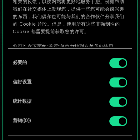
相关的反馈，以便网站将更好地服务于您。例如帮助
些！
我们在社交媒体上发现您，提供一些您可能会感兴趣
的东西，我们偶尔也可能与我们的合作伙伴分享我们
的 Cookie 片段。但是，使用所有这些非强制性的
Cookie 都需要提前获取您的许可。
给牌组命名并撰写攻略
您可以在下面的"设置"菜单中找到有关我们使用
编辑牌组
Cookie 的所有详细信息，并调整您对 Cookie 的偏
同
好。一旦您了解了其中的内容并准备好继续，请点
必要的
意
击"确定"。
或
选
择
偏好设置
浏览社区牌组
统计数据
营销({0})