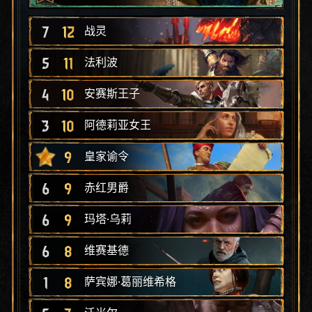
7
12
战灵
5
11
法利波
4
10
安赛斯王子
3
10
阿德莉亚女王
9
皇家谕令
6
9
赤红男爵
6
9
玛塔·乌莉
6
8
维赛基德
1
8
萨宾娜·葛丽维希格