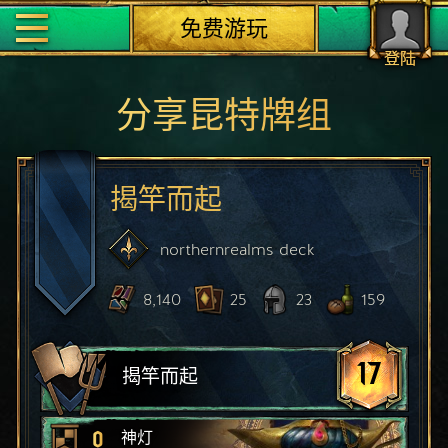
免费游玩
登陆
分享昆特牌组
揭竿而起
northernrealms
deck
8,140
25
23
159
17
揭竿而起
0
神灯