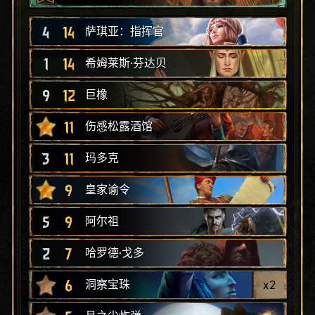
4
14
萨琪亚：指挥官
1
14
希姆莱斯·芬达贝
9
12
巨橡
11
伤感松露酒馆
3
11
玛多克
9
皇家谕令
5
9
阿尔祖
2
7
哈罗德·戈多
6
x
2
洞察宝珠