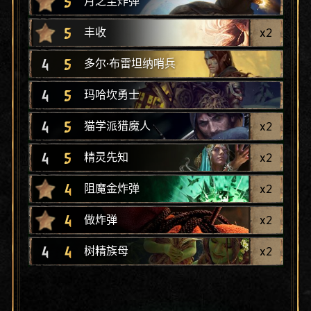
5
月之尘炸弹
5
x
2
丰收
4
5
多尔·布雷坦纳哨兵
4
5
玛哈坎勇士
4
5
x
2
猫学派猎魔人
4
5
x
2
精灵先知
4
x
2
阻魔金炸弹
4
x
2
做炸弹
4
4
x
2
树精族母