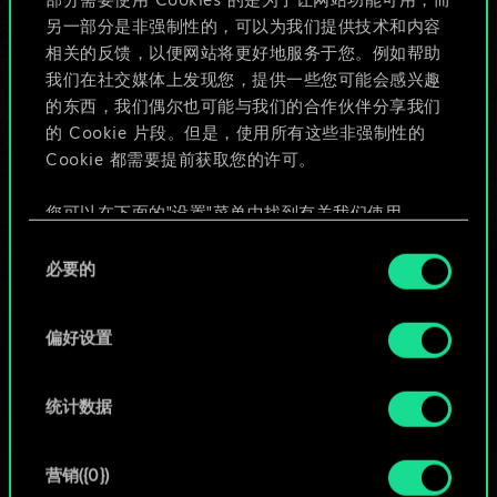
部分需要使用 Cookies 的是为了让网站功能可用，而
给牌组命名并撰写攻略
另一部分是非强制性的，可以为我们提供技术和内容
相关的反馈，以便网站将更好地服务于您。例如帮助
我们在社交媒体上发现您，提供一些您可能会感兴趣
编辑牌组
的东西，我们偶尔也可能与我们的合作伙伴分享我们
的 Cookie 片段。但是，使用所有这些非强制性的
或
Cookie 都需要提前获取您的许可。
您可以在下面的"设置"菜单中找到有关我们使用
浏览社区牌组
Cookie 的所有详细信息，并调整您对 Cookie 的偏
同
好。一旦您了解了其中的内容并准备好继续，请点
必要的
意
击"确定"。
选
择
偏好设置
统计数据
营销({0})