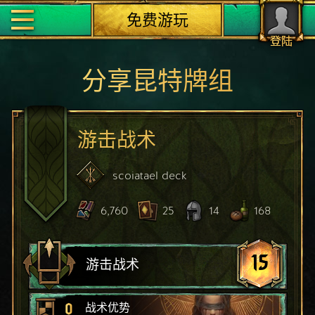
免费游玩
登陆
分享昆特牌组
游击战术
scoiatael
deck
6,760
25
14
168
15
游击战术
0
战术优势