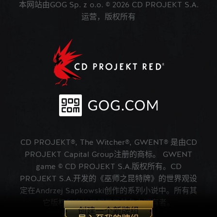
本网站由GOG Sp. z o.o. © 2026 CD PROJEKT S.A.
运营，版权所有
CD PROJEKT®, The Witcher®, GWENT® 是由CD
PROJEKT Capital Group注册的商标。 GWENT
game © CD PROJEKT S.A.版权所有。CD
PROJEKT S.A.开发的《巫师之昆特牌》的世界观设
定在Andrzej Sapkowski创作的系列小说中。所有其
它版权和商标权都属于其各自拥有者。
创建一个新牌组