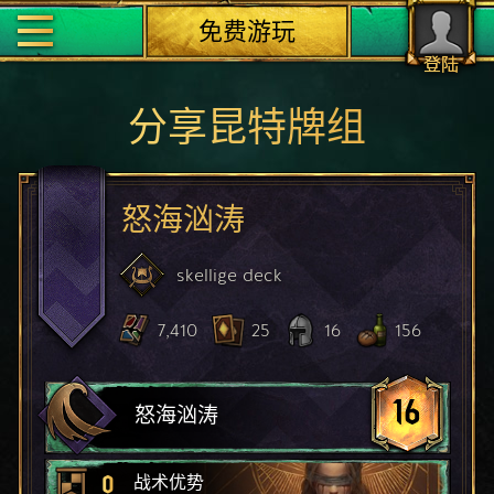
免费游玩
登陆
分享昆特牌组
怒海汹涛
skellige
deck
7,410
25
16
156
16
怒海汹涛
0
战术优势