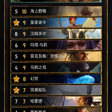
5
10
海上野猪
9
皇家谕令
8
9
汉姆多尔
6
9
玛塔·乌莉
5
9
莫克瓦格：恐惧之心
4
9
乌鸦之母
8
幻觉
7
突袭船队
7
7
哈蒙德