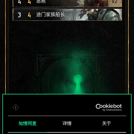
4
4
x
2
恶熊
3
4
迪门家族船长
知情同意
详情
关于
目前只是分享了一套