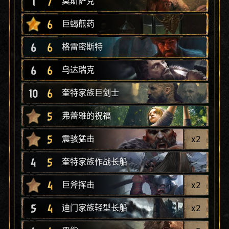
1
7
莫斯萨克
6
巨蝎煎药
6
6
格雷密斯特
6
6
乌达瑞克
10
6
奎特家族巨剑士
5
弗蕾雅的祝福
5
x
2
震骇猛击
4
5
奎特家族作战长船
4
x
2
巨斧挥击
5
4
x
2
迪门家族轻型长船