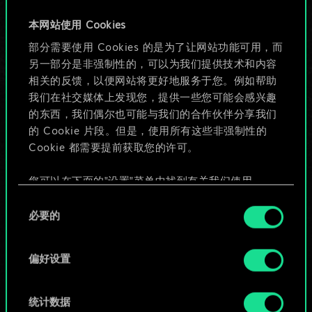
牌，但能做的不止这
本网站使用 Cookies
部分需要使用 Cookies 的是为了让网站功能可用，而
些！
另一部分是非强制性的，可以为我们提供技术和内容
相关的反馈，以便网站将更好地服务于您。例如帮助
我们在社交媒体上发现您，提供一些您可能会感兴趣
给牌组命名并撰写攻略
的东西，我们偶尔也可能与我们的合作伙伴分享我们
的 Cookie 片段。但是，使用所有这些非强制性的
Cookie 都需要提前获取您的许可。
编辑牌组
您可以在下面的"设置"菜单中找到有关我们使用
或
Cookie 的所有详细信息，并调整您对 Cookie 的偏
同
好。一旦您了解了其中的内容并准备好继续，请点
必要的
意
击"确定"。
浏览社区牌组
选
择
偏好设置
统计数据