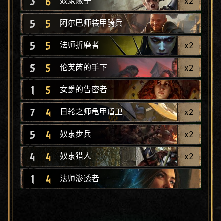
3
6
x
2
奴隶贩子
5
5
阿尔巴师装甲骑兵
5
5
x
2
法师折磨者
5
5
x
2
伦芙芮的手下
1
5
女爵的告密者
7
4
x
2
日轮之师龟甲盾卫
5
4
x
2
奴隶步兵
4
4
x
2
奴隶猎人
1
4
法师渗透者