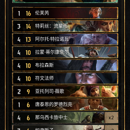
1
16
伦芙芮
3
14
特莉丝：流星雨
4
13
阿尔托·特拉诺瓦
4
10
拉蒙·蒂尔康奈尔
4
10
布拉森斯
4
10
符文法师
2
9
亚托列司·薇歌
1
6
唐泰恩的罗德烈克
4
6
x
2
那乌西卡旅中士