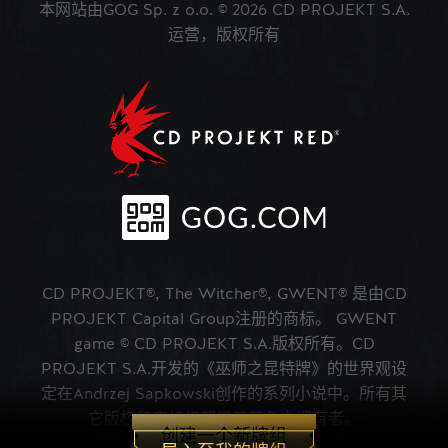
本网站由GOG Sp. z o.o. © 2026 CD PROJEKT S.A.
运营，版权所有
CD PROJEKT®, The Witcher®, GWENT® 是由CD
PROJEKT Capital Group注册的商标。 GWENT
game © CD PROJEKT S.A.版权所有。CD
PROJEKT S.A.开发的《巫师之昆特牌》的世界观设
定在Andrzej Sapkowski创作的系列小说中。所有其
它版权和商标权都属于其各自拥有者。
创建一个新牌组