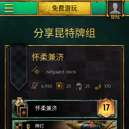
免费游玩
登陆
分享昆特牌组
怀柔兼济
nilfgaard
deck
6,910
25
25
170
17
怀柔兼济
0
神灯