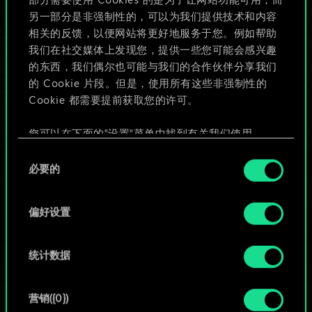
部分需要使用 Cookies 的是为了让网站功能可用，而
给牌组命名并撰写攻略
另一部分是非强制性的，可以为我们提供技术和内容
相关的反馈，以便网站将更好地服务于您。例如帮助
我们在社交媒体上发现您，提供一些您可能会感兴趣
编辑牌组
的东西，我们偶尔也可能与我们的合作伙伴分享我们
的 Cookie 片段。但是，使用所有这些非强制性的
或
Cookie 都需要提前获取您的许可。
您可以在下面的"设置"菜单中找到有关我们使用
浏览社区牌组
Cookie 的所有详细信息，并调整您对 Cookie 的偏
同
好。一旦您了解了其中的内容并准备好继续，请点
必要的
意
击"确定"。
选
择
偏好设置
统计数据
营销({0})