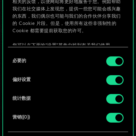
相关的反馈，以便网站将更好地服务于您。例如帮助
些！
我们在社交媒体上发现您，提供一些您可能会感兴趣
的东西，我们偶尔也可能与我们的合作伙伴分享我们
的 Cookie 片段。但是，使用所有这些非强制性的
Cookie 都需要提前获取您的许可。
给牌组命名并撰写攻略
您可以在下面的"设置"菜单中找到有关我们使用
编辑牌组
Cookie 的所有详细信息，并调整您对 Cookie 的偏
同
好。一旦您了解了其中的内容并准备好继续，请点
必要的
意
击"确定"。
或
选
择
偏好设置
浏览社区牌组
统计数据
营销({0})