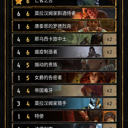
6
亡者之舌
6
6
莫拉汉姆家斟酒侍者
1
6
唐泰恩的罗德烈克
4
6
x
2
那乌西卡旅中士
4
6
x
2
瘟疫制造者
4
5
煽动的贵族
1
5
女爵的告密者
4
4
x
2
帝国毒牙
3
4
x
2
莫拉汉姆家猎手
1
4
特使