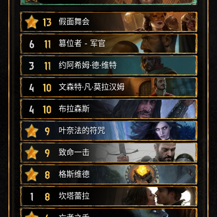
13
假面舞会
6
11
篡位者 - 军官
3
11
约阿希姆·德·维特
4
10
文森特·凡·莫拉汉姆
4
10
布拉森斯
9
叶奈法的符咒
9
致命一击
8
格斯维德
1
8
坎塔蕾拉