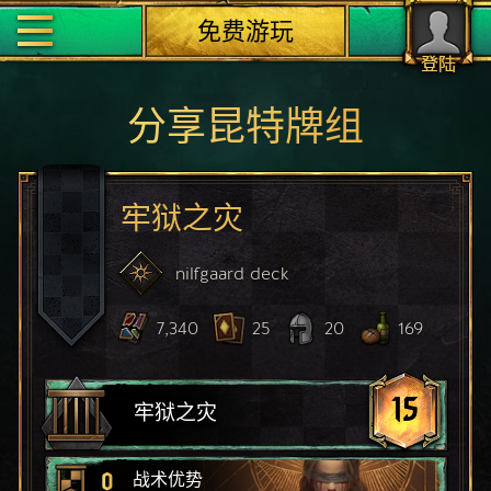
免费游玩
登陆
分享昆特牌组
牢狱之灾
nilfgaard
deck
7,340
25
20
169
15
牢狱之灾
0
战术优势