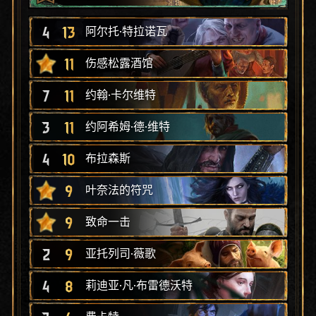
4
13
阿尔托·特拉诺瓦
11
伤感松露酒馆
7
11
约翰·卡尔维特
3
11
约阿希姆·德·维特
4
10
布拉森斯
9
叶奈法的符咒
9
致命一击
2
9
亚托列司·薇歌
4
8
莉迪亚·凡·布雷德沃特