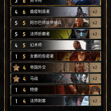
3
6
费卡特
4
6
x
2
瘟疫制造者
5
5
x
2
阿尔巴师装甲骑兵
5
5
x
2
法师折磨者
4
5
幻术师
1
5
女爵的告密者
4
x
2
帝国外交
4
x
2
马战
1
4
特使
1
4
x
2
法师刺客