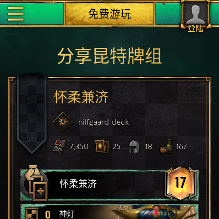
免费游玩
登陆
分享昆特牌组
怀柔兼济
nilfgaard
deck
7,350
25
18
167
17
怀柔兼济
0
神灯