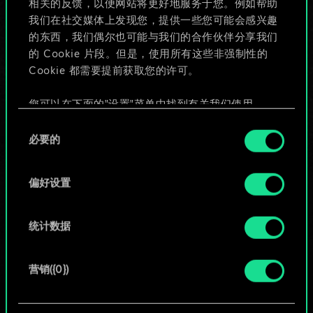
相关的反馈，以便网站将更好地服务于您。例如帮助
些！
我们在社交媒体上发现您，提供一些您可能会感兴趣
的东西，我们偶尔也可能与我们的合作伙伴分享我们
的 Cookie 片段。但是，使用所有这些非强制性的
Cookie 都需要提前获取您的许可。
给牌组命名并撰写攻略
您可以在下面的"设置"菜单中找到有关我们使用
编辑牌组
Cookie 的所有详细信息，并调整您对 Cookie 的偏
同
好。一旦您了解了其中的内容并准备好继续，请点
必要的
意
击"确定"。
或
选
择
偏好设置
浏览社区牌组
统计数据
营销({0})