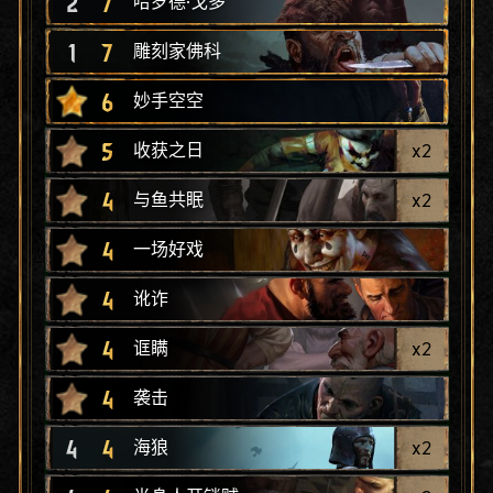
2
7
哈罗德·戈多
1
7
雕刻家佛科
6
妙手空空
5
x
2
收获之日
4
x
2
与鱼共眠
4
一场好戏
4
讹诈
4
x
2
诓瞒
4
袭击
4
4
x
2
海狼