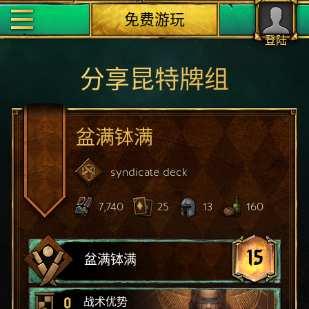
免费游玩
登陆
分享昆特牌组
盆满钵满
syndicate
deck
7,740
25
13
160
15
盆满钵满
0
战术优势