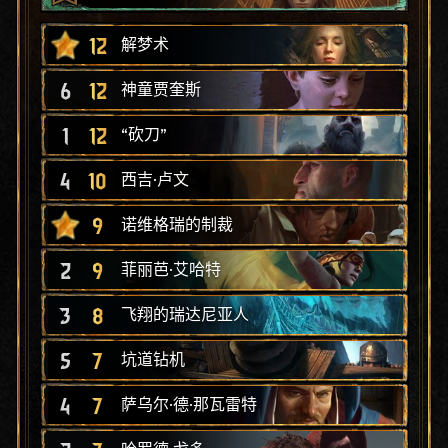
12
解梦术
6
12
神童贾奎斯
1
12
“砍刀”
4
10
西吉·卢文
9
诺维格瑞的制裁
2
9
菲丽芭·艾哈特
3
8
飞翔的瑞达尼亚人
5
7
坑道钻机
4
7
萨乌尔·德·那瓦雷特