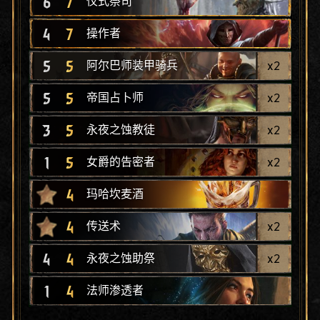
6
7
仪式祭司
4
7
操作者
5
5
x
2
阿尔巴师装甲骑兵
5
5
x
2
帝国占卜师
3
5
x
2
永夜之蚀教徒
1
5
x
2
女爵的告密者
4
玛哈坎麦酒
4
x
2
传送术
4
4
x
2
永夜之蚀助祭
1
4
法师渗透者