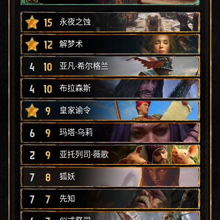
15
永夜之蚀
12
解梦术
4
10
亚凡·希尔格兰
4
10
布拉森斯
9
皇家谕令
6
9
玛塔·乌莉
2
9
亚托列司·薇歌
7
8
狐妖
7
7
先知