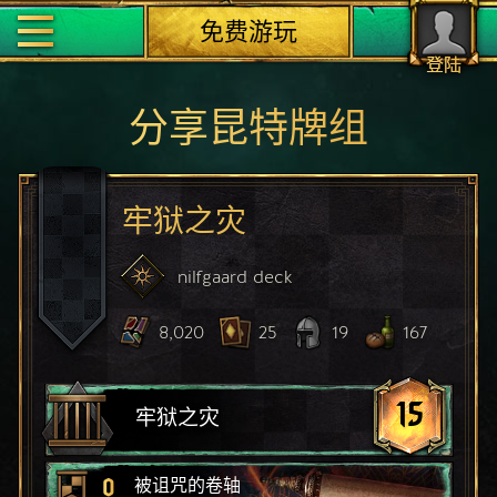
免费游玩
登陆
分享昆特牌组
牢狱之灾
nilfgaard
deck
8,020
25
19
167
15
牢狱之灾
0
被诅咒的卷轴