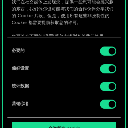
我们在社交媒体上发现您，提供一些您可能会感兴趣
的东西，我们偶尔也可能与我们的合作伙伴分享我们
的 Cookie 片段。但是，使用所有这些非强制性的
给牌组命名并撰写攻略
Cookie 都需要提前获取您的许可。
编辑牌组
您可以在下面的"设置"菜单中找到有关我们使用
Cookie 的所有详细信息，并调整您对 Cookie 的偏
同
好。一旦您了解了其中的内容并准备好继续，请点
必要的
意
或
击"确定"。
选
择
偏好设置
浏览社区牌组
统计数据
营销({0})