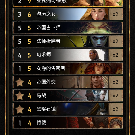
2
9
亚托列司·薇歌
3
6
x
2
游历之女
5
5
帝国占卜师
5
5
x
2
法师折磨者
4
5
x
2
幻术师
1
5
女爵的告密者
4
x
2
帝国外交
4
x
2
马战
4
x
2
黑曜石镜
1
4
特使