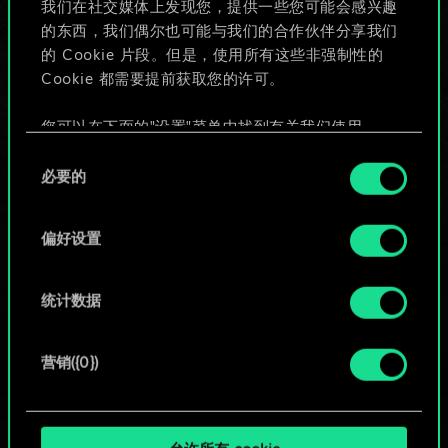
我们在社交媒体上发现您，提供一些您可能会感兴趣
的东西，我们偶尔也可能与我们的合作伙伴分享我们
的 Cookie 片段。但是，使用所有这些非强制性的
给牌组命名并撰写攻略
Cookie 都需要提前获取您的许可。
编辑牌组
您可以在下面的"设置"菜单中找到有关我们使用
Cookie 的所有详细信息，并调整您对 Cookie 的偏
同
好。一旦您了解了其中的内容并准备好继续，请点
必要的
意
或
击"确定"。
选
择
偏好设置
浏览社区牌组
统计数据
营销({0})