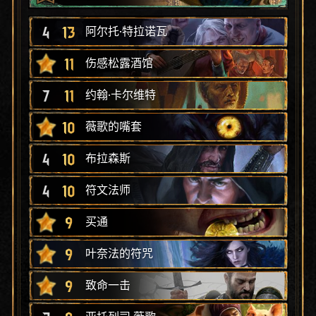
4
13
阿尔托·特拉诺瓦
11
伤感松露酒馆
7
11
约翰·卡尔维特
10
薇歌的嘴套
4
10
布拉森斯
4
10
符文法师
9
买通
9
叶奈法的符咒
9
致命一击