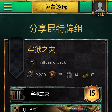
免费游玩
登陆
分享昆特牌组
牢狱之灾
nilfgaard
deck
9,200
25
14
171
15
牢狱之灾
0
神灯