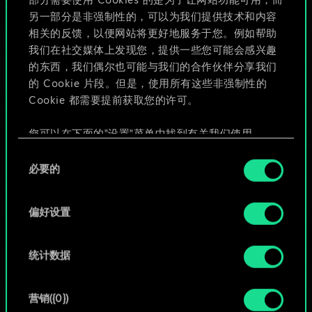
部分需要使用 Cookies 的是为了让网站功能可用，而
给牌组命名并撰写攻略
另一部分是非强制性的，可以为我们提供技术和内容
相关的反馈，以便网站将更好地服务于您。例如帮助
我们在社交媒体上发现您，提供一些您可能会感兴趣
编辑牌组
的东西，我们偶尔也可能与我们的合作伙伴分享我们
的 Cookie 片段。但是，使用所有这些非强制性的
或
Cookie 都需要提前获取您的许可。
您可以在下面的"设置"菜单中找到有关我们使用
浏览社区牌组
Cookie 的所有详细信息，并调整您对 Cookie 的偏
同
好。一旦您了解了其中的内容并准备好继续，请点
必要的
意
击"确定"。
选
择
偏好设置
统计数据
营销({0})