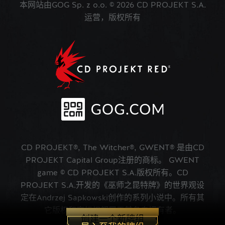
本网站由GOG Sp. z o.o. © 2026 CD PROJEKT S.A.
运营，版权所有
CD PROJEKT®, The Witcher®, GWENT® 是由CD
PROJEKT Capital Group注册的商标。 GWENT
game © CD PROJEKT S.A.版权所有。CD
PROJEKT S.A.开发的《巫师之昆特牌》的世界观设
定在Andrzej Sapkowski创作的系列小说中。所有其
它版权和商标权都属于其各自拥有者。
创建一个新牌组