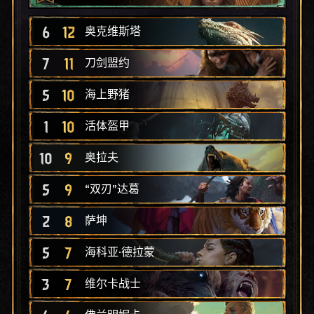
6
12
奥克维斯塔
7
11
刀剑盟约
5
10
海上野猪
1
10
活体盔甲
10
9
奥拉夫
5
9
“双刃”达葛
2
8
萨坤
5
7
海科亚·德拉蒙
3
7
维尔卡战士