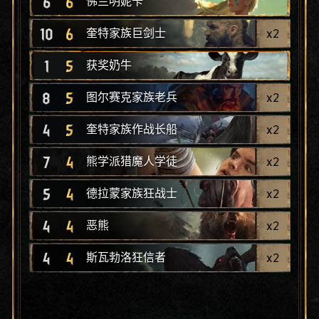
6
6
佛兰明妮卡
10
6
x
2
奎特家族巨剑士
1
5
获奖奶牛
8
5
x
2
图尔赛克家族老兵
4
5
x
2
奎特家族作战长船
7
4
x
2
熊学派猎魔人学徒
5
4
x
2
德拉蒙家族狂战士
4
4
x
2
恶熊
4
4
x
2
斯瓦勃洛狂信者