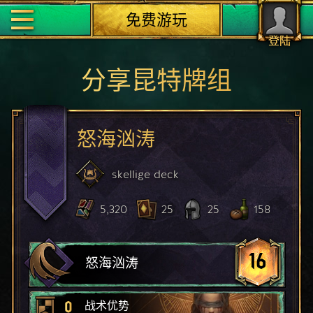
免费游玩
登陆
分享昆特牌组
怒海汹涛
skellige
deck
5,320
25
25
158
16
怒海汹涛
0
战术优势