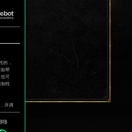
制性的，
例如帮
尔也可
强制性
息，并调
"确
0})