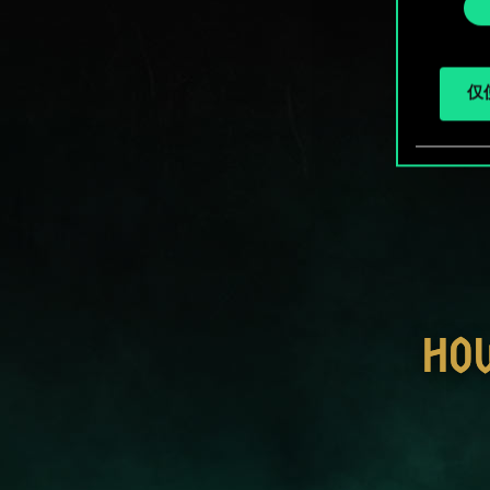
择
仅使
HO