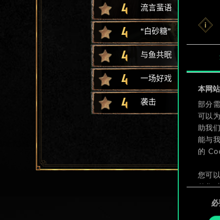
4
流言蜚语
4
“白砂糖”
4
与鱼共眠
4
一场好戏
本网站使
4
袭击
部分需
可以
助我
能与我
的 C
您可以
整您对
同
定"。
必
意
选