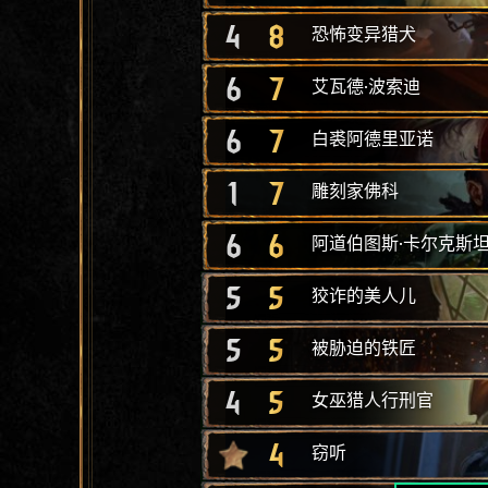
4
8
恐怖变异猎犬
6
7
艾瓦德·波索迪
6
7
白裘阿德里亚诺
1
7
雕刻家佛科
6
6
阿道伯图斯·卡尔克斯
5
5
狡诈的美人儿
5
5
被胁迫的铁匠
4
5
女巫猎人行刑官
4
窃听