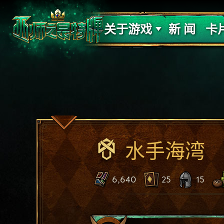
支持
力量
关于游戏
新 闻
卡
水手海湾
6,640
25
15