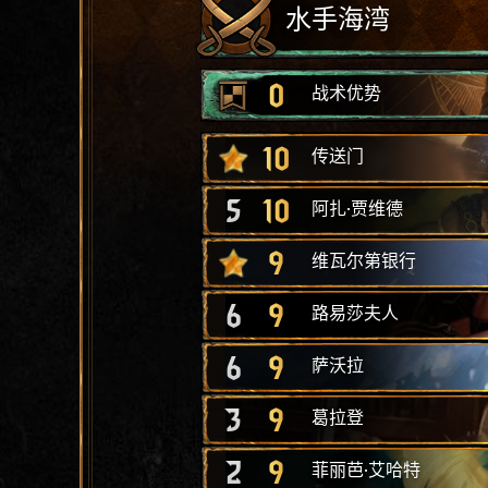
水手海湾
0
战术优势
10
传送门
5
10
阿扎·贾维德
9
维瓦尔第银行
6
9
路易莎夫人
6
9
萨沃拉
3
9
葛拉登
2
9
菲丽芭·艾哈特