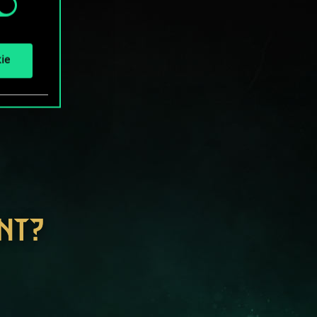
ie
NT?