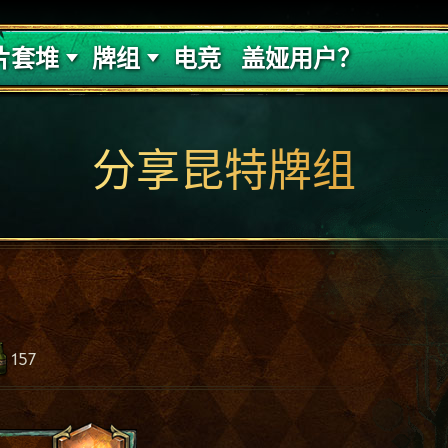
的代价
牌组攻略
片套堆
牌组
电竞
盖娅用户？
分享昆特牌组
157