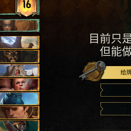
16
目前只
但能
给