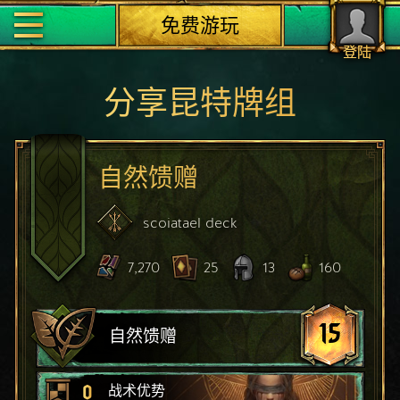
免费游玩
登陆
分享昆特牌组
自然馈赠
scoiatael
deck
7,270
25
13
160
15
自然馈赠
0
战术优势