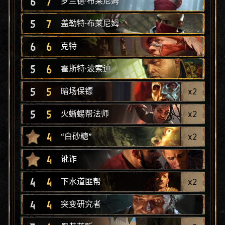
6
7
罗兰德·布莱尼姆
5
7
盖勒特·布莱尼姆
6
6
克特
5
6
霍斯特·波索迪
5
5
x
2
暗场保镖
5
5
x
2
火蜥蜴帮法师
4
x
2
“白砂糖”
4
讹诈
4
4
x
2
下水道匪帮
4
4
突变研究者