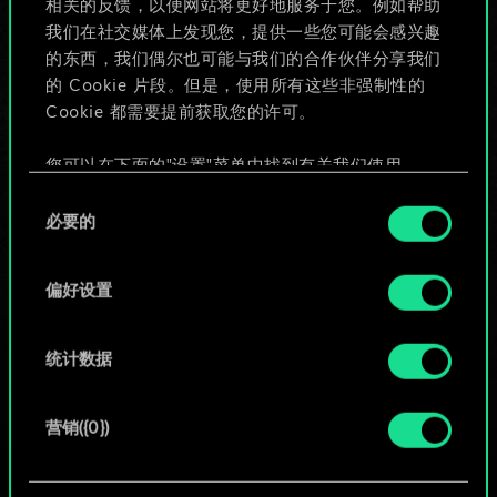
相关的反馈，以便网站将更好地服务于您。例如帮助
些！
我们在社交媒体上发现您，提供一些您可能会感兴趣
的东西，我们偶尔也可能与我们的合作伙伴分享我们
的 Cookie 片段。但是，使用所有这些非强制性的
Cookie 都需要提前获取您的许可。
给牌组命名并撰写攻略
您可以在下面的"设置"菜单中找到有关我们使用
编辑牌组
Cookie 的所有详细信息，并调整您对 Cookie 的偏
同
好。一旦您了解了其中的内容并准备好继续，请点
必要的
意
击"确定"。
或
选
择
偏好设置
浏览社区牌组
统计数据
营销({0})