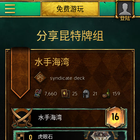
免费游玩
登陆
分享昆特牌组
水手海湾
syndicate
deck
7,660
25
21
159
16
水手海湾
0
虎眼石