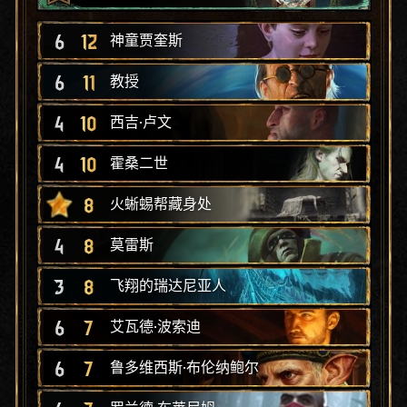
6
12
神童贾奎斯
6
11
教授
4
10
西吉·卢文
4
10
霍桑二世
8
火蜥蜴帮藏身处
4
8
莫雷斯
3
8
飞翔的瑞达尼亚人
6
7
艾瓦德·波索迪
6
7
鲁多维西斯·布伦纳鲍尔