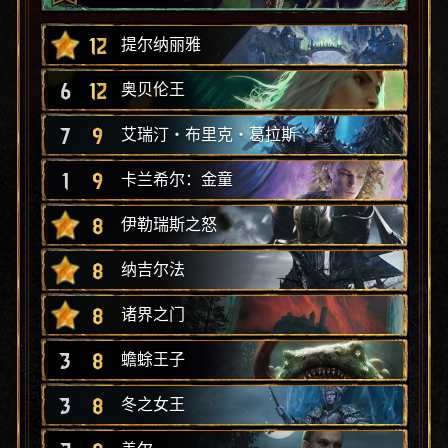
12
提尔纳丽雅
6
12
奥贝伦王
7
9
艾瑞汀‧布里克‧葛拉斯
1
9
卡兰希尔：金童
8
伊勒瑞斯之怒
8
纳吉尔法
8
诸界之门
3
8
蟾蜍王子
3
8
冬之女王