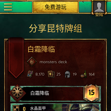
免费游玩
登陆
分享昆特牌组
白霜降临
monsters
deck
8,170
25
19
164
15
白霜降临
0
水晶面甲