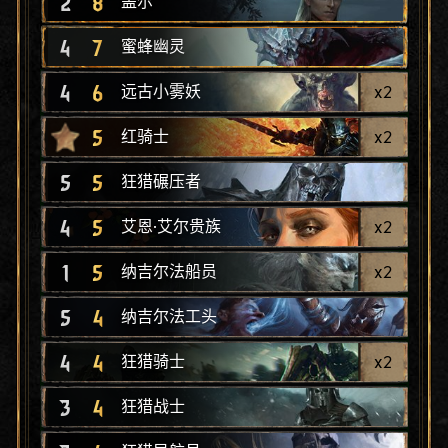
2
8
盖尔
4
7
蜜蜂幽灵
4
6
x
2
远古小雾妖
5
x
2
红骑士
5
5
狂猎碾压者
4
5
x
2
艾恩·艾尔贵族
1
5
x
2
纳吉尔法船员
5
4
纳吉尔法工头
4
4
x
2
狂猎骑士
3
4
狂猎战士