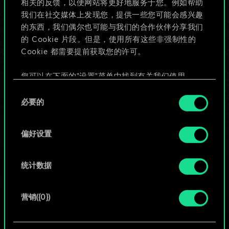
相关的反馈，以便网站将更好地服务于您。例如帮助
些！
我们在社交媒体上发现您，提供一些您可能会感兴趣
的东西，我们偶尔也可能与我们的合作伙伴分享我们
的 Cookie 片段。但是，使用所有这些非强制性的
Cookie 都需要提前获取您的许可。
给牌组命名并撰写攻略
您可以在下面的"设置"菜单中找到有关我们使用
编辑牌组
Cookie 的所有详细信息，并调整您对 Cookie 的偏
同
好。一旦您了解了其中的内容并准备好继续，请点
必要的
意
击"确定"。
或
选
择
偏好设置
浏览社区牌组
统计数据
营销({0})