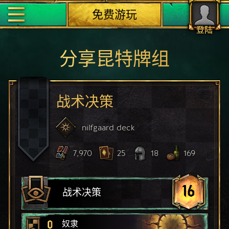
免费游玩
登陆
分享昆特牌组
战术决策
nilfgaard
deck
7,970
25
18
169
16
战术决策
0
奴隶