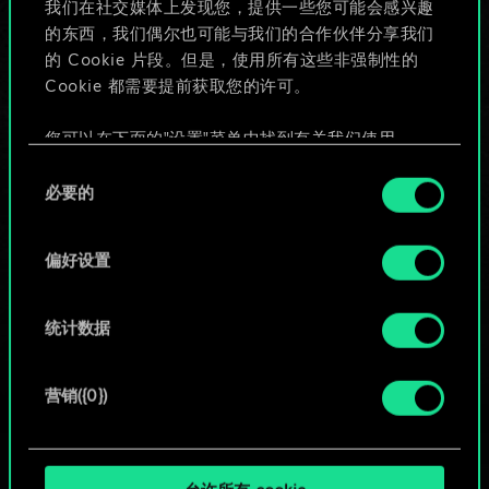
我们在社交媒体上发现您，提供一些您可能会感兴趣
的东西，我们偶尔也可能与我们的合作伙伴分享我们
的 Cookie 片段。但是，使用所有这些非强制性的
给牌组命名并撰写攻略
Cookie 都需要提前获取您的许可。
编辑牌组
您可以在下面的"设置"菜单中找到有关我们使用
Cookie 的所有详细信息，并调整您对 Cookie 的偏
同
好。一旦您了解了其中的内容并准备好继续，请点
必要的
意
或
击"确定"。
选
择
偏好设置
浏览社区牌组
统计数据
营销({0})