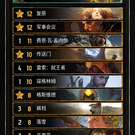
12
复原
12
军事会议
1
11
费恩·瓦·盖内尔
10
传送门
4
10
雷索：弑王者
1
10
寇格林姆
8
格斯维德
3
8
裤裆
2
8
落雪