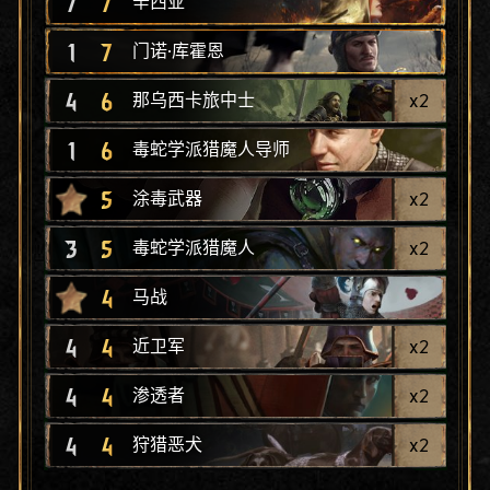
7
7
辛西亚
1
7
门诺·库霍恩
4
6
x
2
那乌西卡旅中士
1
6
毒蛇学派猎魔人导师
5
x
2
涂毒武器
3
5
x
2
毒蛇学派猎魔人
4
马战
4
4
x
2
近卫军
4
4
x
2
渗透者
4
4
x
2
狩猎恶犬