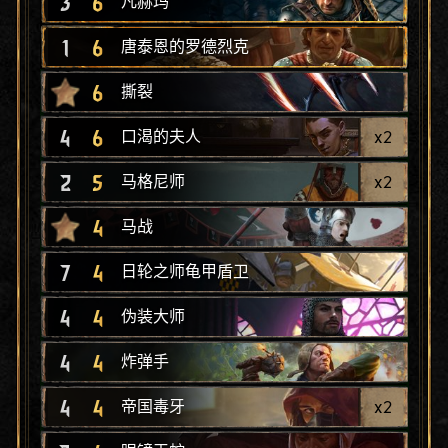
3
6
凡赫玛
1
6
唐泰恩的罗德烈克
6
撕裂
4
6
x
2
口渴的夫人
2
5
x
2
马格尼师
4
马战
7
4
日轮之师龟甲盾卫
4
4
伪装大师
4
4
炸弹手
4
4
x
2
帝国毒牙