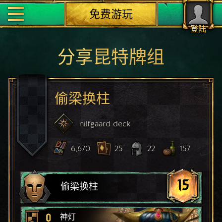
免费游玩
登陆
分享昆特牌组
偷梁换柱
nilfgaard
deck
6,670
25
22
157
15
偷梁换柱
0
神灯