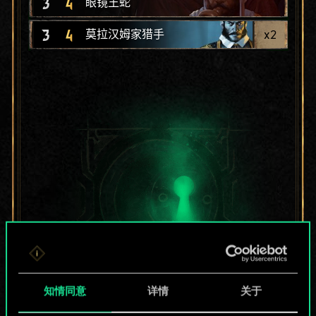
3
4
眼镜王蛇
3
4
x
2
莫拉汉姆家猎手
知情同意
详情
关于
目前只是分享了一套