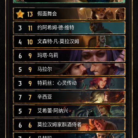
13
假面舞会
3
11
约阿希姆·德·维特
4
10
文森特·凡·莫拉汉姆
6
9
玛塔·乌莉
5
9
马拉尔
3
9
特莉丝：心灵传动
7
7
辛西亚
5
7
艾希蕾·阿纳兴
6
6
莫拉汉姆家斟酒侍者