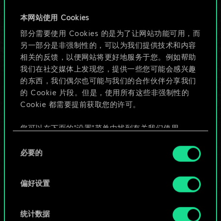
牌，但能做的不止这
本网站使用 Cookies
部分需要使用 Cookies 的是为了让网站功能可用，而
些！
另一部分是非强制性的，可以为我们提供技术和内容
相关的反馈，以便网站将更好地服务于您。例如帮助
我们在社交媒体上发现您，提供一些您可能会感兴趣
给牌组命名并撰写攻略
的东西，我们偶尔也可能与我们的合作伙伴分享我们
的 Cookie 片段。但是，使用所有这些非强制性的
Cookie 都需要提前获取您的许可。
编辑牌组
您可以在下面的"设置"菜单中找到有关我们使用
或
Cookie 的所有详细信息，并调整您对 Cookie 的偏
同
好。一旦您了解了其中的内容并准备好继续，请点
必要的
意
击"确定"。
浏览社区牌组
选
择
偏好设置
统计数据