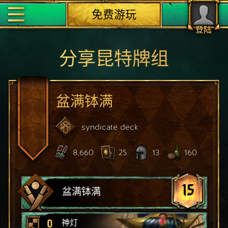
免费游玩
登陆
分享昆特牌组
盆满钵满
syndicate
deck
8,660
25
13
160
15
盆满钵满
0
神灯