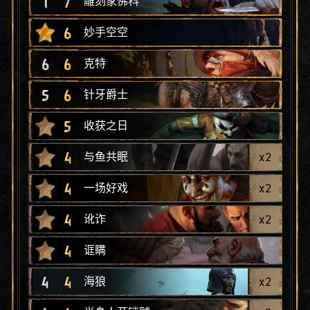
1
7
雕刻家佛科
6
妙手空空
6
6
克特
5
6
针牙爵士
5
收获之日
4
x
2
与鱼共眠
4
x
2
一场好戏
4
x
2
讹诈
4
诓瞒
4
4
x
2
海狼