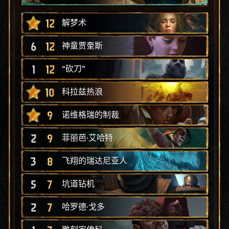
12
解梦术
6
12
神童贾奎斯
1
12
“砍刀”
10
科拉兹热浪
9
诺维格瑞的制裁
2
9
菲丽芭·艾哈特
3
8
飞翔的瑞达尼亚人
5
7
坑道钻机
2
7
哈罗德·戈多