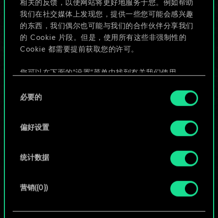
相关的反馈，以便网站将更好地服务于您。例如帮助
些！
我们在社交媒体上发现您，提供一些您可能会感兴趣
的东西，我们偶尔也可能与我们的合作伙伴分享我们
的 Cookie 片段。但是，使用所有这些非强制性的
Cookie 都需要提前获取您的许可。
给牌组命名并撰写攻略
您可以在下面的"设置"菜单中找到有关我们使用
编辑牌组
Cookie 的所有详细信息，并调整您对 Cookie 的偏
同
好。一旦您了解了其中的内容并准备好继续，请点
必要的
意
击"确定"。
或
选
择
偏好设置
浏览社区牌组
统计数据
营销({0})