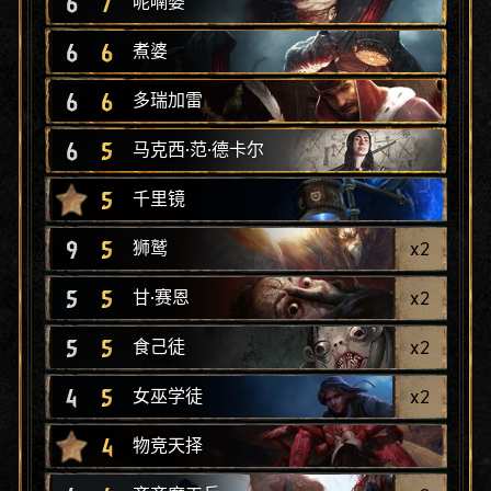
6
7
呢喃婆
6
6
煮婆
6
6
多瑞加雷
6
5
马克西·范·德卡尔
5
千里镜
9
5
x
2
狮鹫
5
5
x
2
甘·赛恩
5
5
x
2
食己徒
4
5
x
2
女巫学徒
4
物竞天择