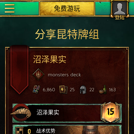
免费游玩
登陆
分享昆特牌组
沼泽果实
monsters
deck
6,860
25
22
163
15
沼泽果实
0
战术优势