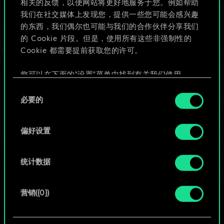
相关的反馈，以便网站将更好地服务于您。例如帮助
些！
我们在社交媒体上发现您，提供一些您可能会感兴趣
的东西，我们偶尔也可能与我们的合作伙伴分享我们
的 Cookie 片段。但是，使用所有这些非强制性的
Cookie 都需要提前获取您的许可。
给牌组命名并撰写攻略
您可以在下面的"设置"菜单中找到有关我们使用
编辑牌组
Cookie 的所有详细信息，并调整您对 Cookie 的偏
同
好。一旦您了解了其中的内容并准备好继续，请点
必要的
意
击"确定"。
或
选
择
偏好设置
浏览社区牌组
统计数据
营销({0})