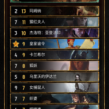
2
13
玛姆纳
7
11
猩红夫人
3
10
杰洛特：亚登法印
9
皇家谕令
4
9
卡兰希尔
7
8
狐妖
5
8
乌里沃的伊达兰
9
7
女捕鼠人
7
7
织婆