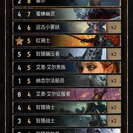
2
8
盖尔
4
7
蜜蜂幽灵
4
6
x
2
远古小雾妖
5
红骑士
5
5
x
2
狂猎碾压者
4
5
艾恩·艾尔贵族
1
5
x
2
纳吉尔法船员
8
4
艾恩·艾尔征服者
4
4
x
2
狂猎骑士
3
4
x
2
狂猎战士