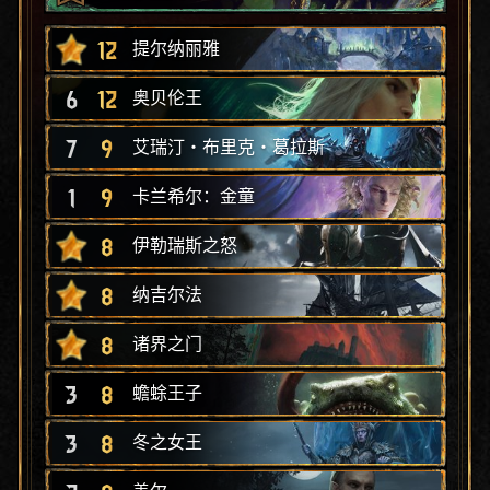
12
提尔纳丽雅
6
12
奥贝伦王
7
9
艾瑞汀‧布里克‧葛拉斯
1
9
卡兰希尔：金童
8
伊勒瑞斯之怒
8
纳吉尔法
8
诸界之门
3
8
蟾蜍王子
3
8
冬之女王