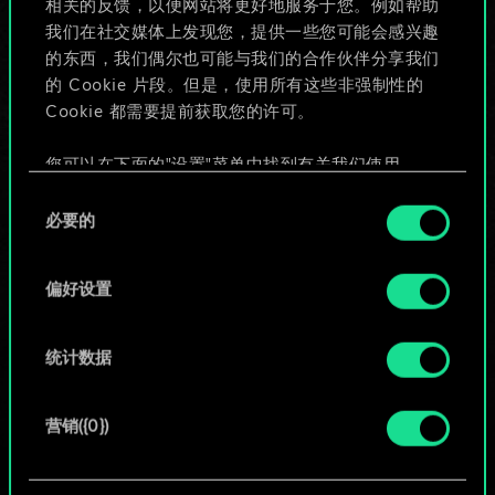
相关的反馈，以便网站将更好地服务于您。例如帮助
些！
我们在社交媒体上发现您，提供一些您可能会感兴趣
的东西，我们偶尔也可能与我们的合作伙伴分享我们
的 Cookie 片段。但是，使用所有这些非强制性的
Cookie 都需要提前获取您的许可。
给牌组命名并撰写攻略
您可以在下面的"设置"菜单中找到有关我们使用
编辑牌组
Cookie 的所有详细信息，并调整您对 Cookie 的偏
同
好。一旦您了解了其中的内容并准备好继续，请点
必要的
意
击"确定"。
或
选
择
偏好设置
浏览社区牌组
统计数据
营销({0})