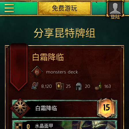
免费游玩
登陆
分享昆特牌组
白霜降临
monsters
deck
8,120
25
20
163
15
白霜降临
0
水晶面甲