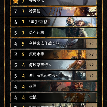
7
突袭船队
7
7
哈蒙德
6
7
“黑手”霍格
5
7
莫克瓦格
4
5
x
2
奎特家族作战长船
2
5
x
2
疯癫水手
5
4
x
2
海玫家族诗人
5
4
x
2
迪门家族轻型长船
4
4
巫医
4
4
松鼠