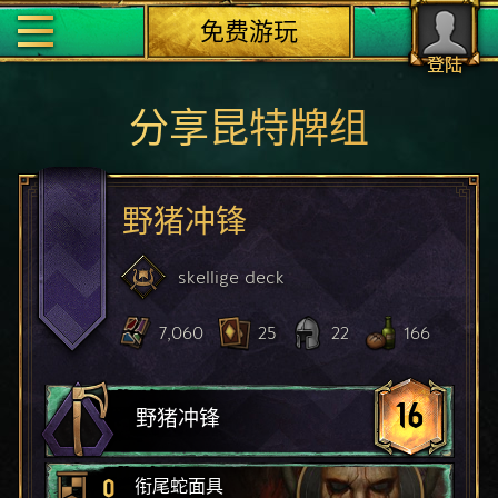
免费游玩
登陆
分享昆特牌组
野猪冲锋
skellige
deck
7,060
25
22
166
16
野猪冲锋
0
衔尾蛇面具