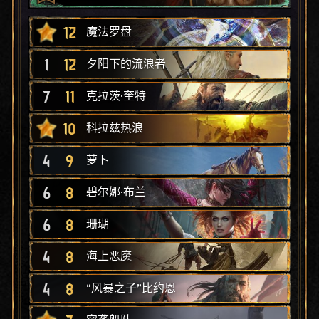
12
魔法罗盘
1
12
夕阳下的流浪者
7
11
克拉茨·奎特
10
科拉兹热浪
4
9
萝卜
6
8
碧尔娜·布兰
6
8
珊瑚
4
8
海上恶魔
4
8
“风暴之子”比约恩