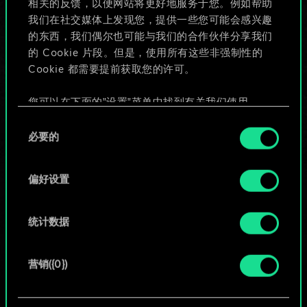
相关的反馈，以便网站将更好地服务于您。例如帮助
些！
我们在社交媒体上发现您，提供一些您可能会感兴趣
的东西，我们偶尔也可能与我们的合作伙伴分享我们
的 Cookie 片段。但是，使用所有这些非强制性的
Cookie 都需要提前获取您的许可。
给牌组命名并撰写攻略
您可以在下面的"设置"菜单中找到有关我们使用
编辑牌组
Cookie 的所有详细信息，并调整您对 Cookie 的偏
同
好。一旦您了解了其中的内容并准备好继续，请点
必要的
意
击"确定"。
或
选
择
偏好设置
浏览社区牌组
统计数据
营销({0})