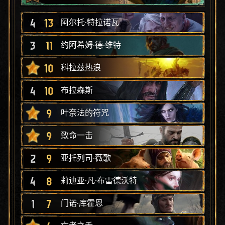
4
13
阿尔托·特拉诺瓦
3
11
约阿希姆·德·维特
10
科拉兹热浪
4
10
布拉森斯
9
叶奈法的符咒
9
致命一击
2
9
亚托列司·薇歌
4
8
莉迪亚·凡·布雷德沃特
1
7
门诺·库霍恩