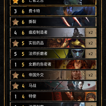
6
亡者之舌
3
6
费卡特
6
撕裂
4
6
x
2
瘟疫制造者
5
x
2
实验药品
5
5
x
2
法师折磨者
1
5
女爵的告密者
4
x
2
帝国外交
4
马战
1
4
特使