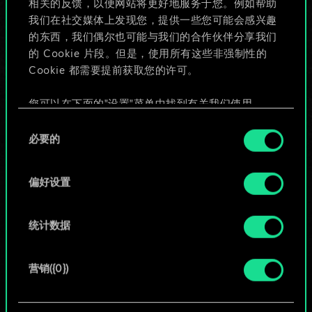
相关的反馈，以便网站将更好地服务于您。例如帮助
些！
我们在社交媒体上发现您，提供一些您可能会感兴趣
的东西，我们偶尔也可能与我们的合作伙伴分享我们
的 Cookie 片段。但是，使用所有这些非强制性的
Cookie 都需要提前获取您的许可。
给牌组命名并撰写攻略
您可以在下面的"设置"菜单中找到有关我们使用
编辑牌组
Cookie 的所有详细信息，并调整您对 Cookie 的偏
同
好。一旦您了解了其中的内容并准备好继续，请点
必要的
意
击"确定"。
或
选
择
偏好设置
浏览社区牌组
统计数据
营销({0})