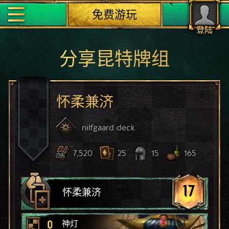
免费游玩
登陆
分享昆特牌组
怀柔兼济
nilfgaard
deck
7,520
25
15
165
17
怀柔兼济
0
神灯