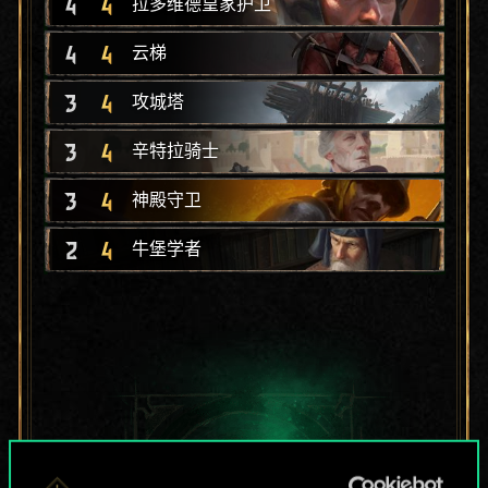
4
4
拉多维德皇家护卫
4
4
云梯
3
4
攻城塔
3
4
辛特拉骑士
3
4
神殿守卫
2
4
牛堡学者