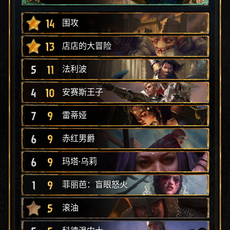
14
围攻
13
店店的大冒险
5
11
法利波
4
10
安赛斯王子
7
9
雷蒂娅
6
9
赤红男爵
6
9
玛塔·乌莉
1
9
菲丽芭：盲眼怒火
5
滚油