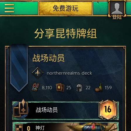
免费游玩
登陆
分享昆特牌组
战场动员
northernrealms
deck
8,110
25
22
159
16
战场动员
0
神灯