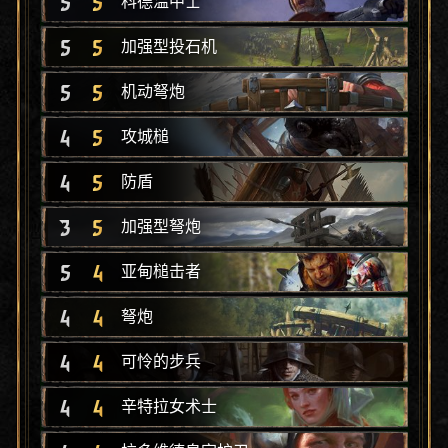
5
5
科德温中士
5
5
加强型投石机
5
5
机动弩炮
4
5
攻城槌
4
5
防盾
3
5
加强型弩炮
5
4
亚甸槌击者
4
4
弩炮
4
4
可怜的步兵
4
4
辛特拉女术士