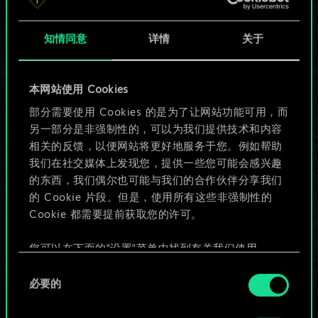
知情同意
详情
关于
本网站使用 Cookies
部分需要使用 Cookies 的是为了让网站功能可用，而
目前只是分享了一套
另一部分是非强制性的，可以为我们提供技术和内容
相关的反馈，以便网站将更好地服务于您。例如帮助
牌，但能做的不止这
我们在社交媒体上发现您，提供一些您可能会感兴趣
些！
的东西，我们偶尔也可能与我们的合作伙伴分享我们
的 Cookie 片段。但是，使用所有这些非强制性的
Cookie 都需要提前获取您的许可。
给牌组命名并撰写攻略
您可以在下面的"设置"菜单中找到有关我们使用
Cookie 的所有详细信息，并调整您对 Cookie 的偏
同
编辑牌组
好。一旦您了解了其中的内容并准备好继续，请点
必要的
意
击"确定"。
选