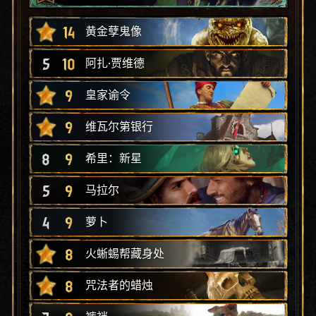
14
黄金孽鬼像
5
10
阿扎·贾维德
9
皇家谕令
9
维瓦尔第银行
8
9
希里：新星
5
9
马拉尔
4
9
萝卜
8
火蜥蜴帮藏身处
8
咒法者的蜡烛