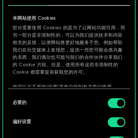
目前只是分享了一套
本网站使用 Cookies
牌，但能做的不止这
部分需要使用 Cookies 的是为了让网站功能可用，而
另一部分是非强制性的，可以为我们提供技术和内容
些！
相关的反馈，以便网站将更好地服务于您。例如帮助
我们在社交媒体上发现您，提供一些您可能会感兴趣
的东西，我们偶尔也可能与我们的合作伙伴分享我们
给牌组命名并撰写攻略
的 Cookie 片段。但是，使用所有这些非强制性的
Cookie 都需要提前获取您的许可。
编辑牌组
您可以在下面的"设置"菜单中找到有关我们使用
Cookie 的所有详细信息，并调整您对 Cookie 的偏
同
或
好。一旦您了解了其中的内容并准备好继续，请点
必要的
意
击"确定"。
选
浏览社区牌组
择
偏好设置