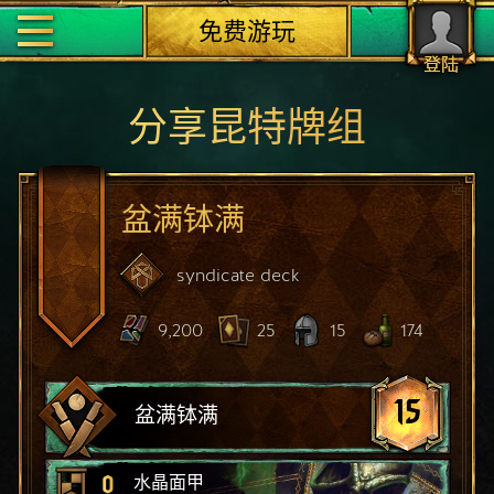
免费游玩
登陆
分享昆特牌组
盆满钵满
syndicate
deck
9,200
25
15
174
15
盆满钵满
0
水晶面甲