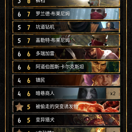
3
8
裤裆
6
7
罗兰德·布莱尼姆
5
7
坑道钻机
5
7
盖勒特·布莱尼姆
6
6
多瑞加雷
6
6
阿道伯图斯·卡尔克斯坦
4
6
镇民
4
6
x
2
暗巷商人
5
被偷走的突变诱发物
6
5
变异猎犬