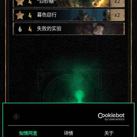
4
x
2
“白砂糖”
4
x
2
暮色窃行
6
4
失败的实验
知情同意
详情
关于