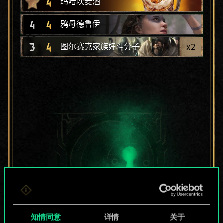
4
玛哈坎麦酒
4
4
鸦母德鲁伊
3
4
x
2
图尔赛克家族好斗分子
知情同意
详情
关于