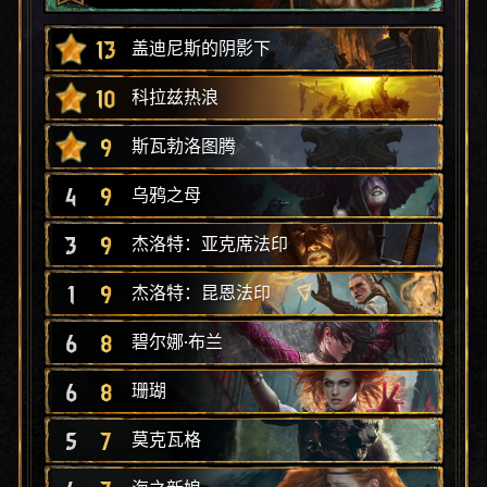
13
盖迪尼斯的阴影下
10
科拉兹热浪
9
斯瓦勃洛图腾
4
9
乌鸦之母
3
9
杰洛特：亚克席法印
1
9
杰洛特：昆恩法印
6
8
碧尔娜·布兰
6
8
珊瑚
5
7
莫克瓦格