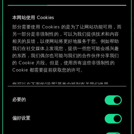
目前只是分享了一套
本网站使用 Cookies
牌，但能做的不止这
部分需要使用 Cookies 的是为了让网站功能可用，而
另一部分是非强制性的，可以为我们提供技术和内容
些！
相关的反馈，以便网站将更好地服务于您。例如帮助
我们在社交媒体上发现您，提供一些您可能会感兴趣
的东西，我们偶尔也可能与我们的合作伙伴分享我们
给牌组命名并撰写攻略
的 Cookie 片段。但是，使用所有这些非强制性的
Cookie 都需要提前获取您的许可。
编辑牌组
您可以在下面的"设置"菜单中找到有关我们使用
Cookie 的所有详细信息，并调整您对 Cookie 的偏
同
或
好。一旦您了解了其中的内容并准备好继续，请点
必要的
意
击"确定"。
选
浏览社区牌组
择
偏好设置