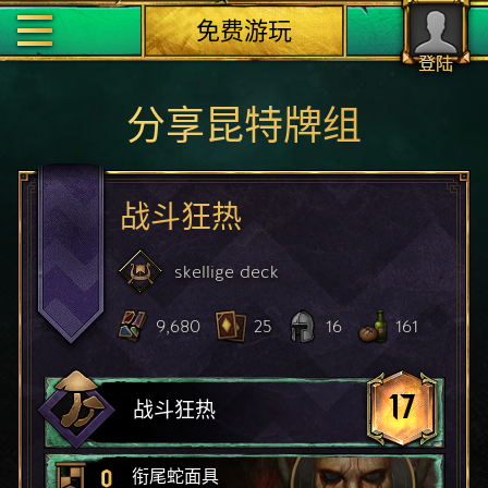
免费游玩
登陆
分享昆特牌组
战斗狂热
skellige
deck
9,680
25
16
161
17
战斗狂热
0
衔尾蛇面具