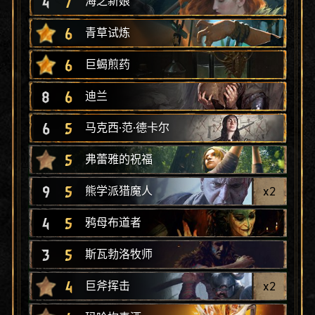
4
7
海之新娘
6
青草试炼
6
巨蝎煎药
8
6
迪兰
6
5
马克西·范·德卡尔
5
弗蕾雅的祝福
9
5
x
2
熊学派猎魔人
4
5
鸦母布道者
3
5
斯瓦勃洛牧师
4
x
2
巨斧挥击