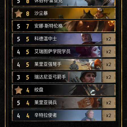
5
8
休伯特·雷亚克
8
沙尘暴
5
7
安娜·斯特伦格
5
5
x
2
科德温中士
4
5
x
2
艾瑞图萨学院学员
4
5
x
2
莱里亚强弩手
3
5
x
2
瑞达尼亚弓箭手
4
绞盘
5
4
x
2
莱里亚骑兵
4
4
x
2
辛特拉使者