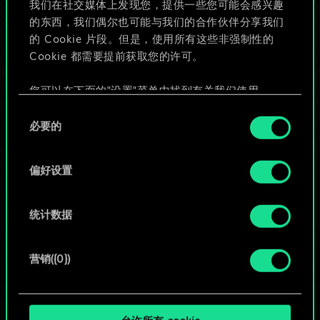
我们在社交媒体上发现您，提供一些您可能会感兴趣
的东西，我们偶尔也可能与我们的合作伙伴分享我们
的 Cookie 片段。但是，使用所有这些非强制性的
给牌组命名并撰写攻略
Cookie 都需要提前获取您的许可。
编辑牌组
您可以在下面的"设置"菜单中找到有关我们使用
Cookie 的所有详细信息，并调整您对 Cookie 的偏
同
好。一旦您了解了其中的内容并准备好继续，请点
必要的
意
或
击"确定"。
选
择
偏好设置
浏览社区牌组
统计数据
营销({0})