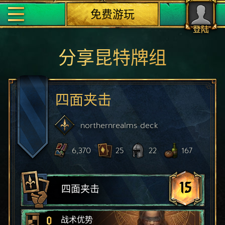
免费游玩
登陆
分享昆特牌组
四面夹击
northernrealms
deck
6,370
25
22
167
15
四面夹击
0
战术优势