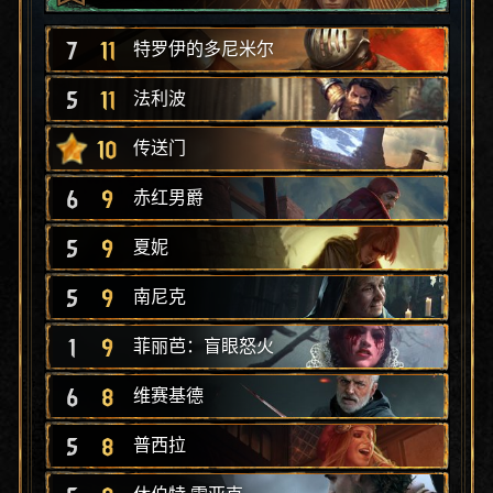
7
11
特罗伊的多尼米尔
5
11
法利波
10
传送门
6
9
赤红男爵
5
9
夏妮
5
9
南尼克
1
9
菲丽芭：盲眼怒火
6
8
维赛基德
5
8
普西拉