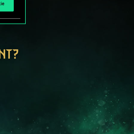
ie
NT?