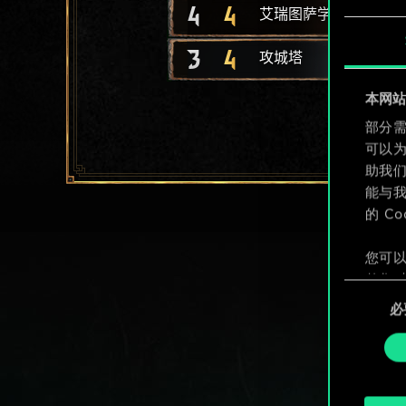
4
4
艾瑞图萨学徒
3
4
攻城塔
本网站使
部分需
可以
助我
能与我
的 C
您可以
整您对
同
定"。
必
意
选
择