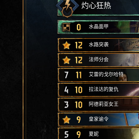
灼心狂热
0
水晶面甲
12
水路突袭
12
法师分会
7
11
艾雷的戈尔哈特
4
10
拉法达的复仇
3
10
阿德莉亚女王
9
皇家谕令
5
9
夏妮