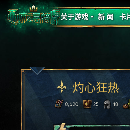
支持
力量
关于游戏
新 闻
卡
灼心狂热
8,620
25
18