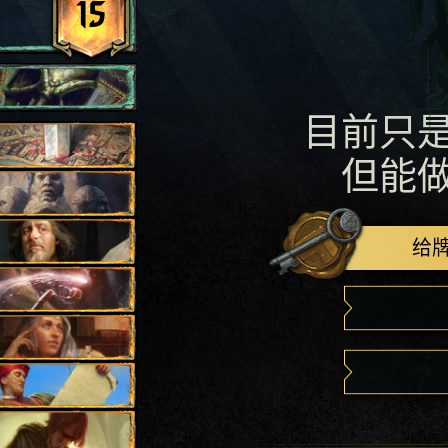
15
目前只
但能
给