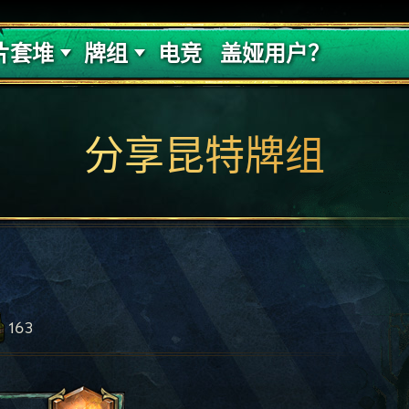
的代价
牌组攻略
片套堆
牌组
电竞
盖娅用户？
分享昆特牌组
163