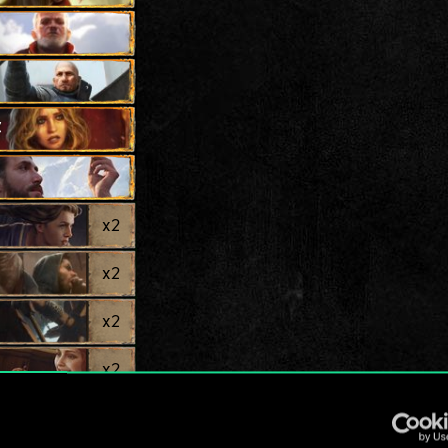
尔
x
2
x
2
x
2
x
2
x
2