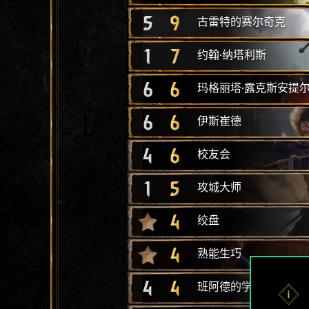
5
9
古雷特的赛尔奇克
1
7
约翰·纳塔利斯
6
6
玛格丽塔·露克斯安提
6
6
伊斯崔德
4
6
校友会
1
5
攻城大师
4
绞盘
4
熟能生巧
4
4
班阿德的学生