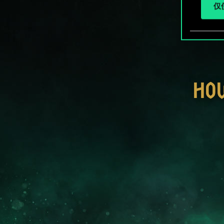
仅使
HO