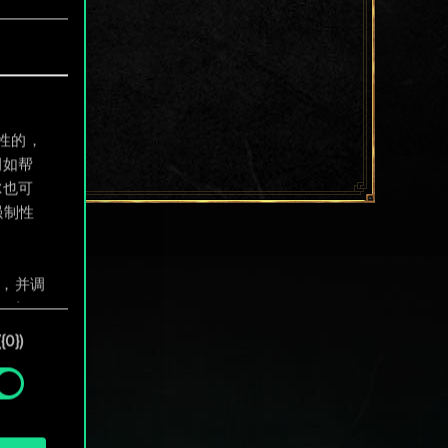
制性的，
例如帮
尔也可
强制性
息，并调
"确
0})