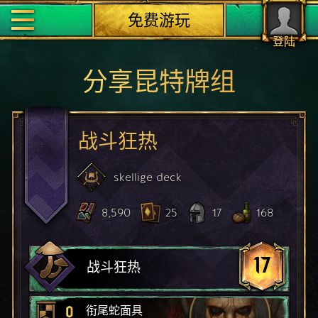
免费游玩
登陆
分享昆特牌组
战斗狂热
skellige
deck
8,590
25
17
168
17
战斗狂热
0
衔尾蛇面具