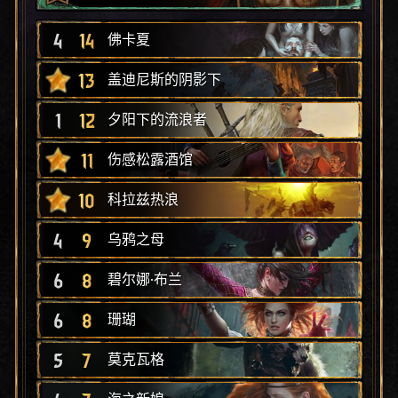
4
14
佛卡夏
13
盖迪尼斯的阴影下
1
12
夕阳下的流浪者
11
伤感松露酒馆
10
科拉兹热浪
4
9
乌鸦之母
6
8
碧尔娜·布兰
6
8
珊瑚
5
7
莫克瓦格