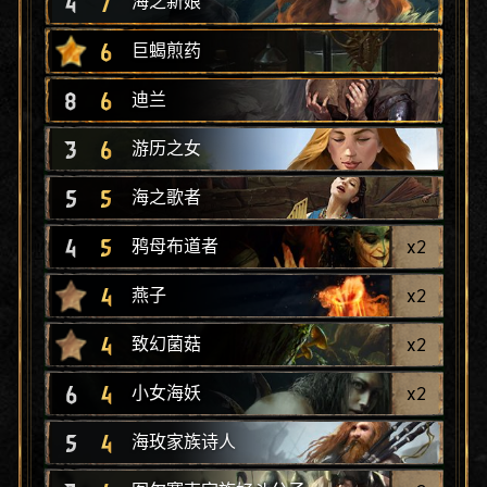
4
7
海之新娘
6
巨蝎煎药
8
6
迪兰
3
6
游历之女
5
5
海之歌者
4
5
x
2
鸦母布道者
4
x
2
燕子
4
x
2
致幻菌菇
6
4
x
2
小女海妖
5
4
海玫家族诗人