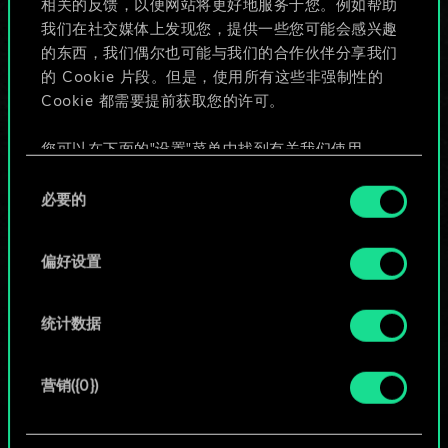
相关的反馈，以便网站将更好地服务于您。例如帮助
些！
我们在社交媒体上发现您，提供一些您可能会感兴趣
的东西，我们偶尔也可能与我们的合作伙伴分享我们
的 Cookie 片段。但是，使用所有这些非强制性的
Cookie 都需要提前获取您的许可。
给牌组命名并撰写攻略
您可以在下面的"设置"菜单中找到有关我们使用
编辑牌组
Cookie 的所有详细信息，并调整您对 Cookie 的偏
同
好。一旦您了解了其中的内容并准备好继续，请点
必要的
意
击"确定"。
或
选
择
偏好设置
浏览社区牌组
统计数据
营销({0})