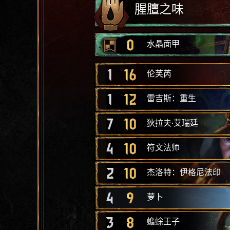
腥膻之味
0
水晶面甲
1
16
伦芙芮
1
12
雷吉斯：重生
7
10
狄拉夫·艾瑞廷
4
10
符文法师
2
10
杰洛特：伊格尼法印
4
9
萝卜
3
8
蟾蜍王子