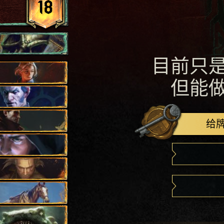
18
目前只
但能
给