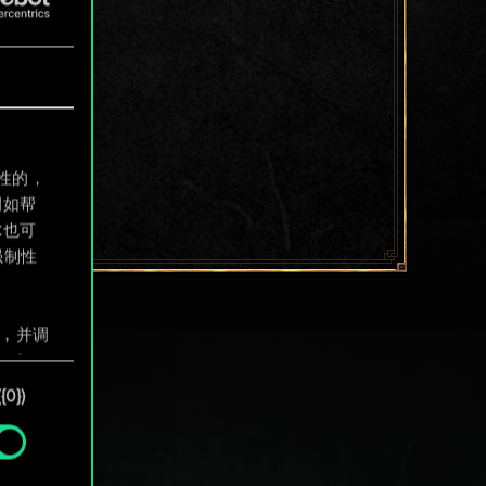
制性的，
例如帮
尔也可
强制性
息，并调
"确
0})