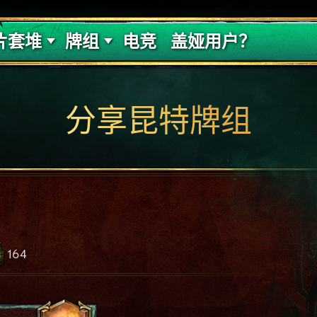
的代价
牌组攻略
片套堆
牌组
电竞
盖娅用户？
分享昆特牌组
164