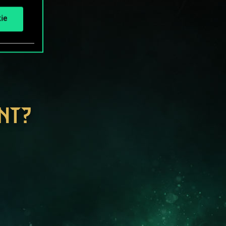
ie
NT?