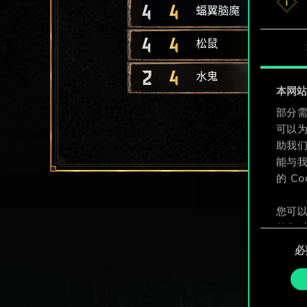
4
4
蝠翼脑魔
4
4
松鼠
2
4
水鬼
本网站使
部分需
可以
助我
能与我
的 C
您可以
整您对
同
定"。
必
意
选
择