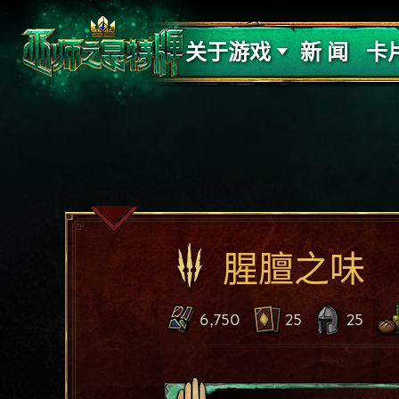
支持
力量
关于游戏
新 闻
卡
腥膻之味
6,750
25
25