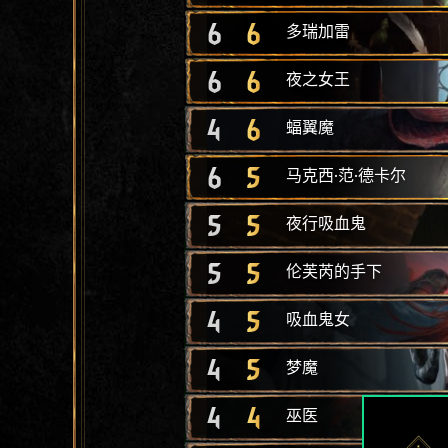
6
6
多瑞加雷
6
6
夜之女王
4
6
蝠翼魔
6
5
马克西·范·德卡尔
5
5
夜行吸血鬼
5
5
伦芙芮的手下
4
5
吸血鬼女
4
5
梦魔
4
4
巫医