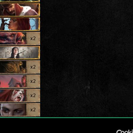
x
2
x
2
x
2
x
2
x
2