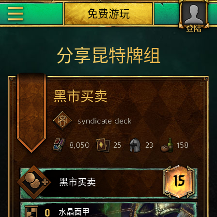
免费游玩
登陆
分享昆特牌组
黑市买卖
syndicate
deck
8,050
25
23
158
15
黑市买卖
0
水晶面甲