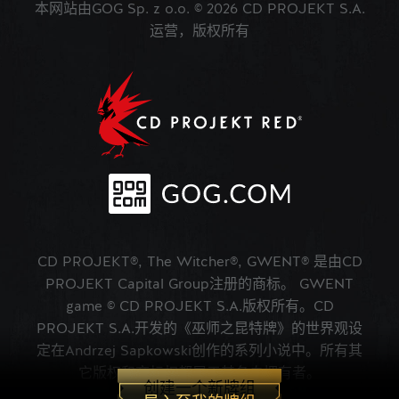
本网站由GOG Sp. z o.o. © 2026 CD PROJEKT S.A.
运营，版权所有
CD PROJEKT®, The Witcher®, GWENT® 是由CD
PROJEKT Capital Group注册的商标。 GWENT
game © CD PROJEKT S.A.版权所有。CD
PROJEKT S.A.开发的《巫师之昆特牌》的世界观设
定在Andrzej Sapkowski创作的系列小说中。所有其
它版权和商标权都属于其各自拥有者。
创建一个新牌组