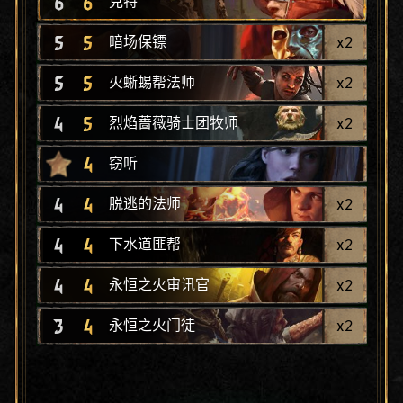
6
6
克特
5
5
x
2
暗场保镖
5
5
x
2
火蜥蜴帮法师
4
5
x
2
烈焰蔷薇骑士团牧师
4
窃听
4
4
x
2
脱逃的法师
4
4
x
2
下水道匪帮
4
4
x
2
永恒之火审讯官
3
4
x
2
永恒之火门徒