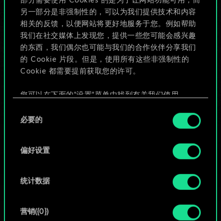
部分需要使用 Cookies 的是为了让网站功能可用，而
给牌组命名并撰写攻略
另一部分是非强制性的，可以为我们提供技术和内容
相关的反馈，以便网站将更好地服务于您。例如帮助
我们在社交媒体上发现您，提供一些您可能会感兴趣
编辑牌组
的东西，我们偶尔也可能与我们的合作伙伴分享我们
的 Cookie 片段。但是，使用所有这些非强制性的
或
Cookie 都需要提前获取您的许可。
您可以在下面的"设置"菜单中找到有关我们使用
浏览社区牌组
Cookie 的所有详细信息，并调整您对 Cookie 的偏
同
好。一旦您了解了其中的内容并准备好继续，请点
必要的
意
击"确定"。
选
择
偏好设置
统计数据
营销({0})