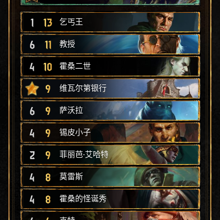
1
13
乞丐王
6
11
教授
4
10
霍桑二世
9
维瓦尔第银行
6
9
萨沃拉
4
9
锡皮小子
2
9
菲丽芭·艾哈特
4
8
莫雷斯
4
8
霍桑的怪诞秀