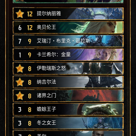
12
提尔纳丽雅
6
12
奥贝伦王
7
9
艾瑞汀‧布里克‧葛拉斯
1
9
卡兰希尔：金童
8
伊勒瑞斯之怒
8
纳吉尔法
8
诸界之门
3
8
蟾蜍王子
3
8
冬之女王