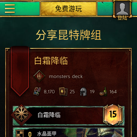
免费游玩
登陆
分享昆特牌组
白霜降临
monsters
deck
8,170
25
19
164
15
白霜降临
0
水晶面甲