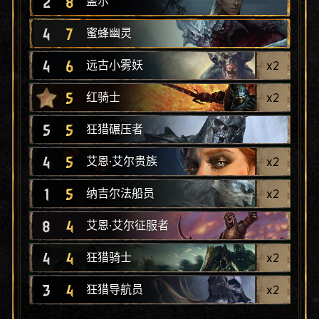
2
8
盖尔
4
7
蜜蜂幽灵
4
6
x
2
远古小雾妖
5
x
2
红骑士
5
5
狂猎碾压者
4
5
x
2
艾恩·艾尔贵族
1
5
x
2
纳吉尔法船员
8
4
艾恩·艾尔征服者
4
4
x
2
狂猎骑士
3
4
x
2
狂猎导航员