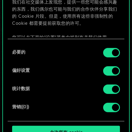
我们在社交媒体上发现您，提供一些您可能会感兴趣
的东西，我们偶尔也可能与我们的合作伙伴分享我们
的 Cookie 片段。但是，使用所有这些非强制性的
给牌组命名并撰写攻略
Cookie 都需要提前获取您的许可。
编辑牌组
您可以在下面的"设置"菜单中找到有关我们使用
Cookie 的所有详细信息，并调整您对 Cookie 的偏
同
好。一旦您了解了其中的内容并准备好继续，请点
必要的
意
或
击"确定"。
选
择
偏好设置
浏览社区牌组
统计数据
营销({0})