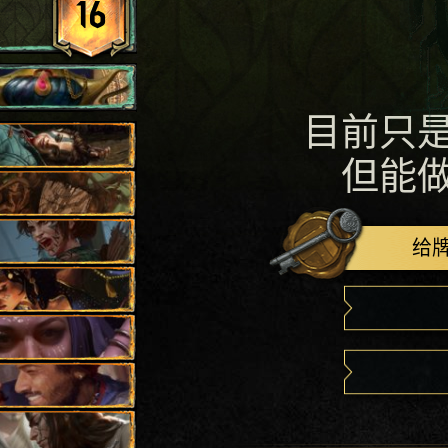
16
目前只
但能
给