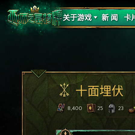
支持
力量
关于游戏
新 闻
卡
十面埋伏
8,400
25
23