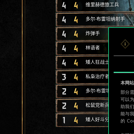
4
4
维里赫德旅工兵
4
4
多尔·布雷坦纳射手
4
4
炸弹手
4
4
林语者
4
4
矮人狂战士
3
4
私枭治疗者
本网站使
2
4
多尔·布雷坦纳爆破手
部分需
可以
2
4
松鼠党新兵
助我
能与我
1
4
矮人好斗分子
的 C