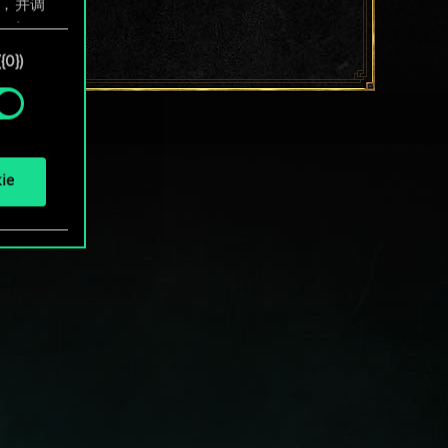
息，并调
"确
0})
ie