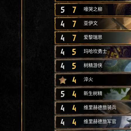
5
7
嚎哭之柳
4
7
亚伊文
4
7
爱黎瑞恩
4
5
玛哈坎勇士
4
5
树精游侠
4
淬火
5
4
新生树精
4
4
维里赫德旅骑兵
4
4
维里赫德旅军官