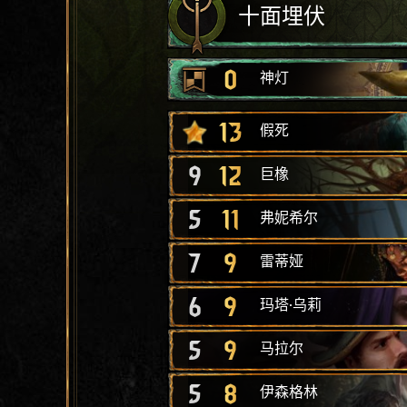
十面埋伏
0
神灯
13
假死
9
12
巨橡
5
11
弗妮希尔
7
9
雷蒂娅
6
9
玛塔·乌莉
5
9
马拉尔
5
8
伊森格林