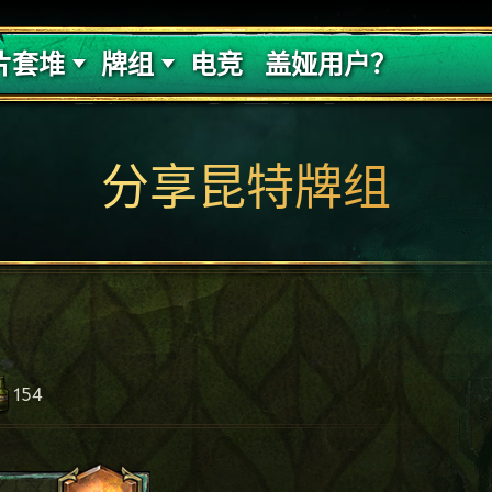
的代价
牌组攻略
片套堆
牌组
电竞
盖娅用户？
分享昆特牌组
154