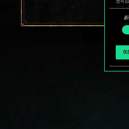
您可以
整您对
同
定"。
必
意
选
择
仅使