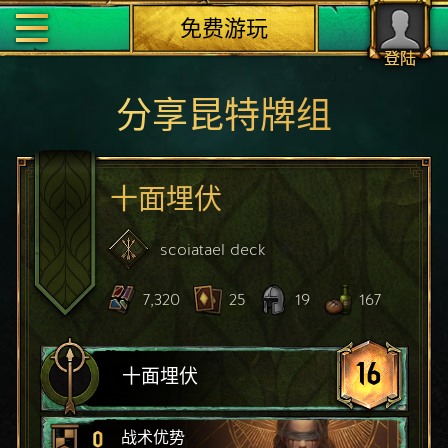
免费游玩
登陆
分享昆特牌组
十面埋伏
scoiatael
deck
7,320
25
19
167
16
十面埋伏
0
战术优势