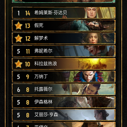
1
14
希姆莱斯·芬达贝
13
假死
12
解梦术
5
11
弗妮希尔
10
科拉兹热浪
5
9
万纳丁
6
8
托露薇尔
5
8
伊森格林
5
8
艾丽莎·亨森