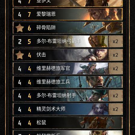
4
7
亚伊文
4
7
爱黎瑞恩
6
碎骨陷阱
2
5
x
2
多尔·布雷坦纳弓箭手
4
x
2
伏击
4
4
x
2
维里赫德旅军官
4
4
维里赫德旅工兵
4
4
x
2
多尔·布雷坦纳射手
4
4
x
2
精灵剑术大师
4
4
松鼠