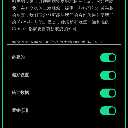
相关的反馈，以便网站将更好地服务于您。例如帮助
些！
我们在社交媒体上发现您，提供一些您可能会感兴趣
的东西，我们偶尔也可能与我们的合作伙伴分享我们
的 Cookie 片段。但是，使用所有这些非强制性的
Cookie 都需要提前获取您的许可。
给牌组命名并撰写攻略
您可以在下面的"设置"菜单中找到有关我们使用
编辑牌组
Cookie 的所有详细信息，并调整您对 Cookie 的偏
同
好。一旦您了解了其中的内容并准备好继续，请点
必要的
意
击"确定"。
或
选
择
偏好设置
浏览社区牌组
统计数据
营销({0})