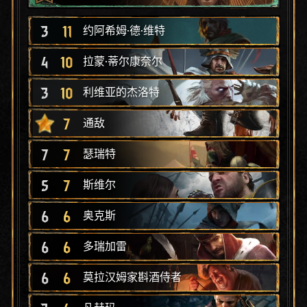
3
11
约阿希姆·德·维特
4
10
拉蒙·蒂尔康奈尔
3
10
利维亚的杰洛特
7
通敌
7
7
瑟瑞特
5
7
斯维尔
6
6
奥克斯
6
6
多瑞加雷
6
6
莫拉汉姆家斟酒侍者