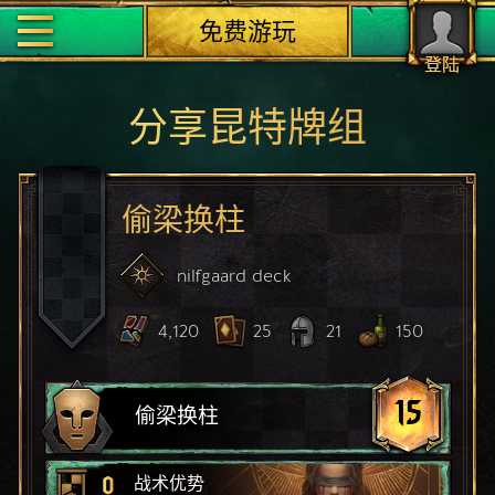
免费游玩
登陆
分享昆特牌组
偷梁换柱
nilfgaard
deck
4,120
25
21
150
15
偷梁换柱
0
战术优势