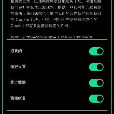
相关的反馈，以便网站将更好地服务于您。例如帮助
些！
我们在社交媒体上发现您，提供一些您可能会感兴趣
的东西，我们偶尔也可能与我们的合作伙伴分享我们
的 Cookie 片段。但是，使用所有这些非强制性的
Cookie 都需要提前获取您的许可。
给牌组命名并撰写攻略
您可以在下面的"设置"菜单中找到有关我们使用
编辑牌组
Cookie 的所有详细信息，并调整您对 Cookie 的偏
同
好。一旦您了解了其中的内容并准备好继续，请点
必要的
意
击"确定"。
或
选
择
偏好设置
浏览社区牌组
统计数据
营销({0})