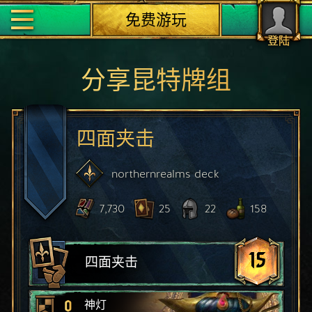
免费游玩
登陆
分享昆特牌组
四面夹击
northernrealms
deck
7,730
25
22
158
15
四面夹击
0
神灯