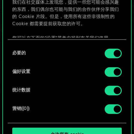
我们在社交媒体上发现您，提供一些您可能会感兴趣
的东西，我们偶尔也可能与我们的合作伙伴分享我们
的 Cookie 片段。但是，使用所有这些非强制性的
给牌组命名并撰写攻略
Cookie 都需要提前获取您的许可。
编辑牌组
您可以在下面的"设置"菜单中找到有关我们使用
Cookie 的所有详细信息，并调整您对 Cookie 的偏
同
好。一旦您了解了其中的内容并准备好继续，请点
必要的
意
或
击"确定"。
选
择
偏好设置
浏览社区牌组
统计数据
营销({0})