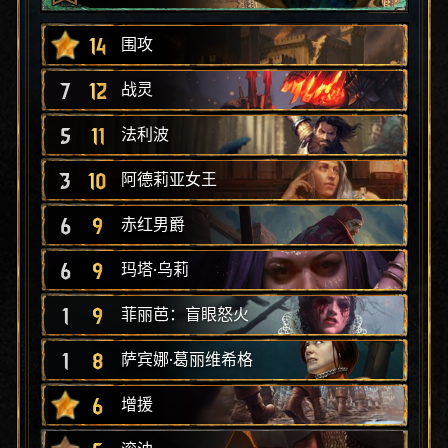
14
围攻
7
12
战灵
5
11
法利波
3
10
阿德莉亚女王
6
9
赤红男爵
6
9
玛塔·乌莉
1
9
菲丽芭：盲眼怒火
1
8
萨宾娜·葛丽维希格
6
增援