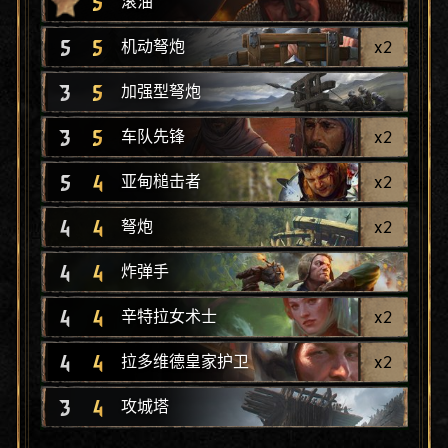
5
滚油
5
5
x
2
机动弩炮
3
5
加强型弩炮
3
5
x
2
车队先锋
5
4
x
2
亚甸槌击者
4
4
x
2
弩炮
4
4
炸弹手
4
4
x
2
辛特拉女术士
4
4
x
2
拉多维德皇家护卫
3
4
攻城塔