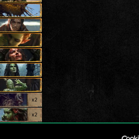
x
2
x
2
x
2