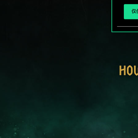
仅使
HO