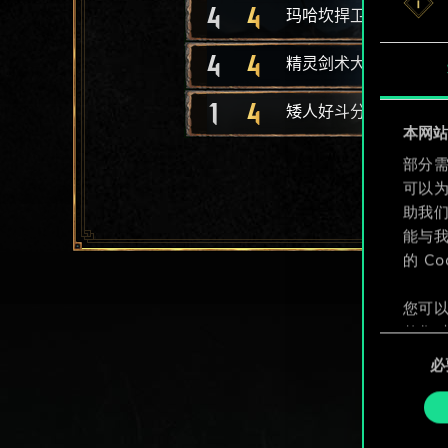
4
4
玛哈坎捍卫者
4
4
精灵剑术大师
1
4
矮人好斗分子
本网站使
部分需
可以
助我
能与我
的 C
您可以
整您对
同
定"。
必
意
选
择