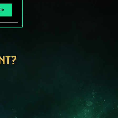
ie
NT?