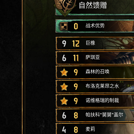
自然馈赠
0
战术优势
9
12
巨橡
6
11
萨琪亚
9
森林的召唤
9
布洛克莱昂之水
9
诺维格瑞的制裁
6
8
帕扶科“舅舅”盖尔
4
8
麦莉