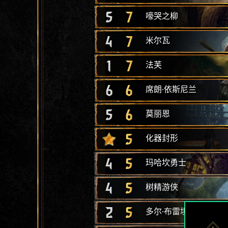
5
7
嚎哭之柳
4
7
米尔瓦
1
7
法芙
6
6
席朗·依斯尼兰
5
6
莫丽恩
5
化器封形
4
5
玛哈坎勇士
4
5
树精游侠
2
5
多尔·布雷坦纳弓箭手