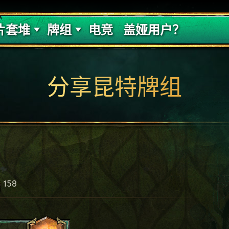
的代价
牌组攻略
片套堆
牌组
电竞
盖娅用户？
分享昆特牌组
158