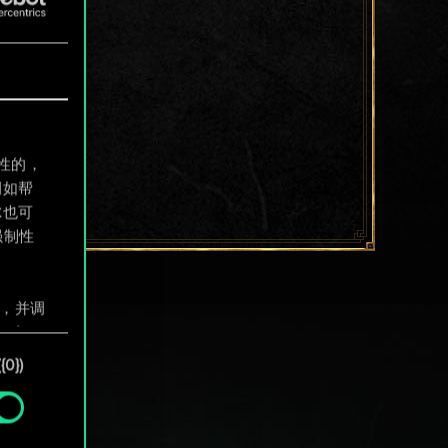
制性的，
例如帮
尔也可
强制性
息，并调
"确
0})