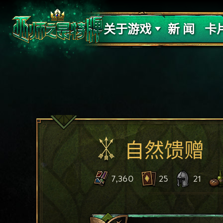
支持
力量
关于游戏
新 闻
卡
自然馈赠
7,360
25
21