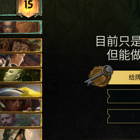
15
目前只
但能
给