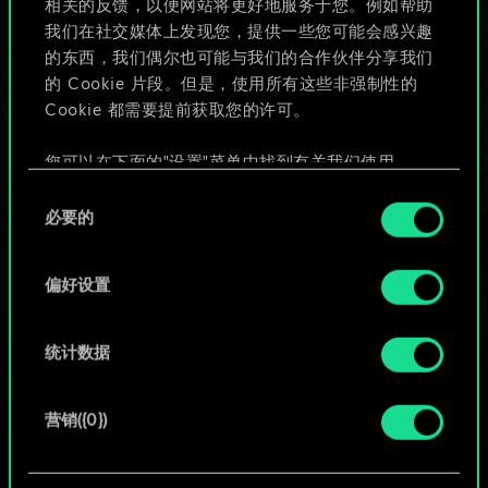
相关的反馈，以便网站将更好地服务于您。例如帮助
些！
我们在社交媒体上发现您，提供一些您可能会感兴趣
的东西，我们偶尔也可能与我们的合作伙伴分享我们
的 Cookie 片段。但是，使用所有这些非强制性的
Cookie 都需要提前获取您的许可。
给牌组命名并撰写攻略
您可以在下面的"设置"菜单中找到有关我们使用
编辑牌组
Cookie 的所有详细信息，并调整您对 Cookie 的偏
同
好。一旦您了解了其中的内容并准备好继续，请点
必要的
意
击"确定"。
或
选
择
偏好设置
浏览社区牌组
统计数据
营销({0})