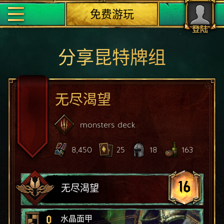
免费游玩
登陆
分享昆特牌组
无尽渴望
monsters
deck
8,450
25
18
163
16
无尽渴望
0
水晶面甲