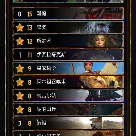
8
15
涎魔
13
鬼婆
12
解梦术
1
11
伊瓦拉夸克斯
9
皇家谕令
8
阿尔祖召唤术
8
纳吉尔法
8
呢喃山丘
3
8
裤裆