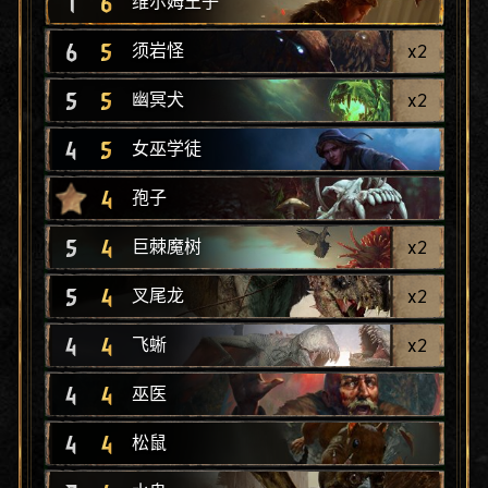
1
6
维尔姆王子
6
5
x
2
须岩怪
5
5
x
2
幽冥犬
4
5
女巫学徒
4
孢子
5
4
x
2
巨棘魔树
5
4
x
2
叉尾龙
4
4
x
2
飞蜥
4
4
巫医
4
4
松鼠