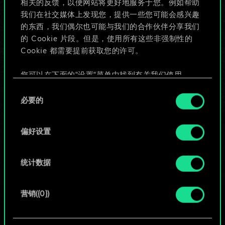
相关的反馈，以便网站将更好地服务于您。例如帮助
些！
我们在社交媒体上发现您，提供一些您可能会感兴趣
的东西，我们偶尔也可能与我们的合作伙伴分享我们
的 Cookie 片段。但是，使用所有这些非强制性的
Cookie 都需要提前获取您的许可。
给牌组命名并撰写攻略
您可以在下面的"设置"菜单中找到有关我们使用
编辑牌组
Cookie 的所有详细信息，并调整您对 Cookie 的偏
同
好。一旦您了解了其中的内容并准备好继续，请点
必要的
意
击"确定"。
或
选
择
偏好设置
浏览社区牌组
统计数据
营销({0})