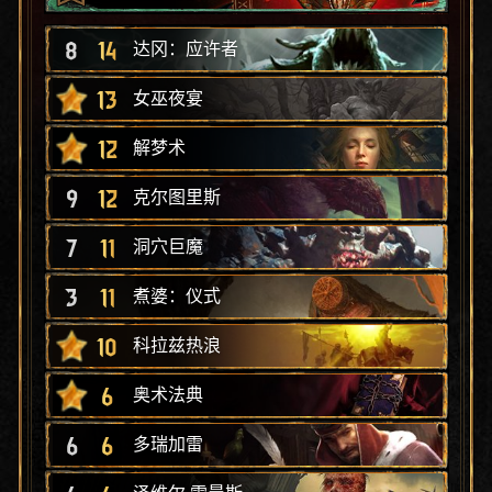
8
14
达冈：应许者
13
女巫夜宴
12
解梦术
9
12
克尔图里斯
7
11
洞穴巨魔
3
11
煮婆：仪式
10
科拉兹热浪
6
奥术法典
6
6
多瑞加雷