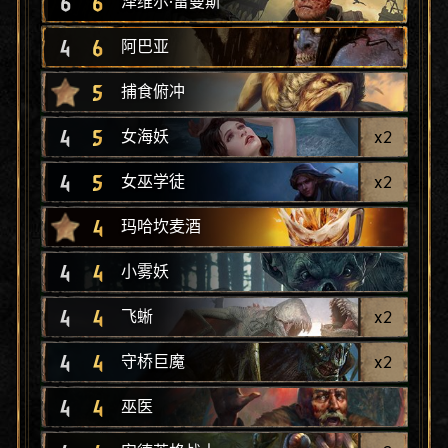
6
6
泽维尔·雷曼斯
4
6
阿巴亚
5
捕食俯冲
4
5
x
2
女海妖
4
5
x
2
女巫学徒
4
玛哈坎麦酒
4
4
小雾妖
4
4
x
2
飞蜥
4
4
x
2
守桥巨魔
4
4
巫医