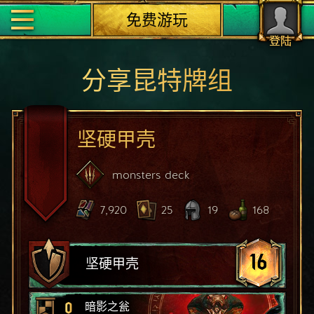
免费游玩
登陆
分享昆特牌组
坚硬甲壳
monsters
deck
7,920
25
19
168
16
坚硬甲壳
0
暗影之瓮