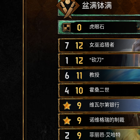
盆满钵满
0
虎眼石
7
12
女巫追猎者
1
12
“砍刀”
6
11
教授
4
10
霍桑二世
9
维瓦尔第银行
9
诺维格瑞的制裁
2
9
菲丽芭·艾哈特