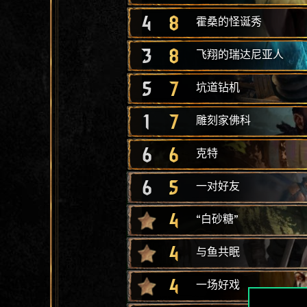
4
8
霍桑的怪诞秀
3
8
飞翔的瑞达尼亚人
5
7
坑道钻机
1
7
雕刻家佛科
6
6
克特
6
5
一对好友
4
“白砂糖”
4
与鱼共眠
4
一场好戏