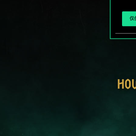
仅使
HO