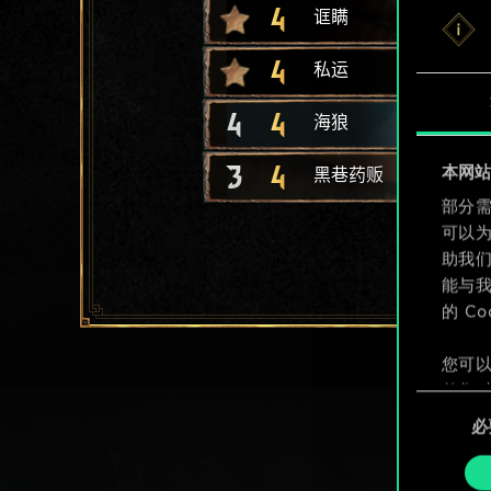
4
诓瞒
4
私运
4
4
海狼
3
4
本网站使
黑巷药贩
部分需
可以
助我
能与我
的 C
您可以
整您对
同
定"。
必
意
选
择