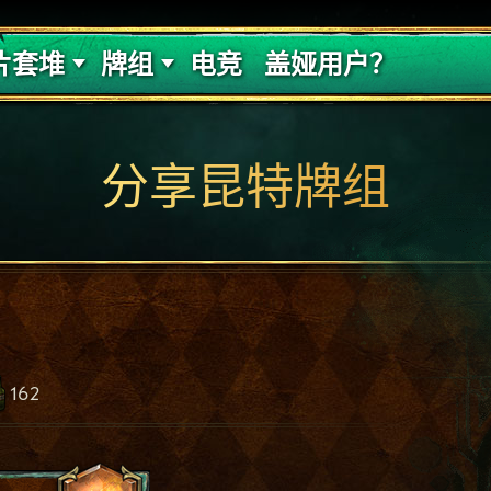
的代价
牌组攻略
片套堆
牌组
电竞
盖娅用户？
分享昆特牌组
162