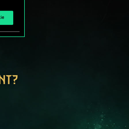
ie
NT?