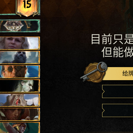
15
目前只
但能
给