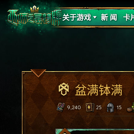
支持
力量
关于游戏
新 闻
卡
盆满钵满
9,240
25
15