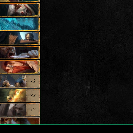
x
2
x
2
x
2