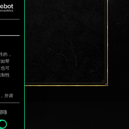
制性的，
例如帮
尔也可
强制性
息，并调
"确
0})