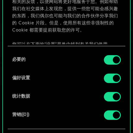
相关的反馈，以便网站将更好地服务于您。例如帮助
些！
我们在社交媒体上发现您，提供一些您可能会感兴趣
的东西，我们偶尔也可能与我们的合作伙伴分享我们
的 Cookie 片段。但是，使用所有这些非强制性的
Cookie 都需要提前获取您的许可。
给牌组命名并撰写攻略
您可以在下面的"设置"菜单中找到有关我们使用
编辑牌组
Cookie 的所有详细信息，并调整您对 Cookie 的偏
同
好。一旦您了解了其中的内容并准备好继续，请点
必要的
意
击"确定"。
或
选
择
偏好设置
浏览社区牌组
统计数据
营销({0})