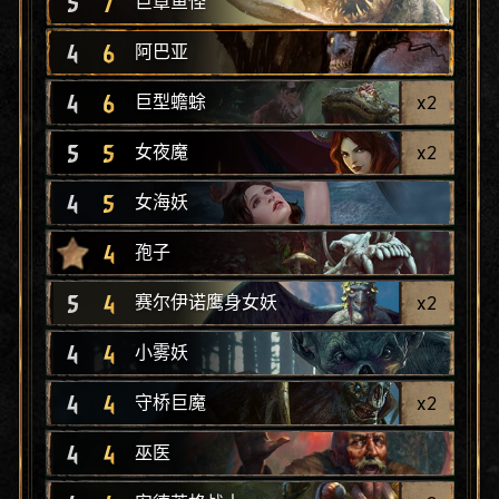
5
7
巨章鱼怪
4
6
阿巴亚
4
6
x
2
巨型蟾蜍
5
5
x
2
女夜魔
4
5
女海妖
4
孢子
5
4
x
2
赛尔伊诺鹰身女妖
4
4
小雾妖
4
4
x
2
守桥巨魔
4
4
巫医