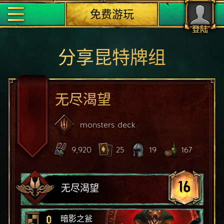
免费游玩
登陆
分享昆特牌组
无尽渴望
monsters
deck
9,920
25
19
167
16
无尽渴望
0
暗影之瓮