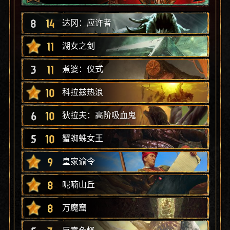
8
14
达冈：应许者
11
湖女之剑
3
11
煮婆：仪式
10
科拉兹热浪
6
10
狄拉夫：高阶吸血鬼
5
10
蟹蜘蛛女王
9
皇家谕令
8
呢喃山丘
8
万魔窟