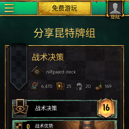
免费游玩
登陆
分享昆特牌组
战术决策
nilfgaard
deck
6,470
25
20
169
16
战术决策
0
战术优势