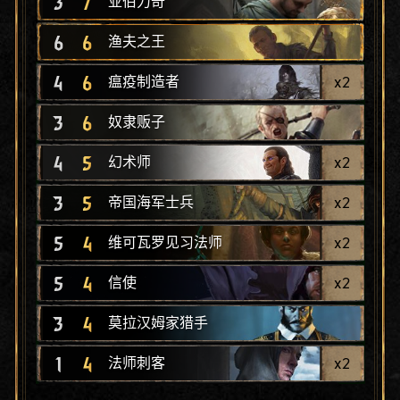
3
7
亚伯力奇
6
6
渔夫之王
4
6
x
2
瘟疫制造者
3
6
奴隶贩子
4
5
x
2
幻术师
3
5
x
2
帝国海军士兵
5
4
x
2
维可瓦罗见习法师
5
4
x
2
信使
3
4
莫拉汉姆家猎手
1
4
x
2
法师刺客