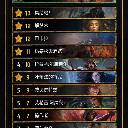
13
集结站！
12
解梦术
12
巴卡拉
11
伤感松露酒馆
4
10
拉蒙·蒂尔康奈尔
9
叶奈法的符咒
5
9
威戈佛特兹
5
7
艾希蕾·阿纳兴
4
7
操作者