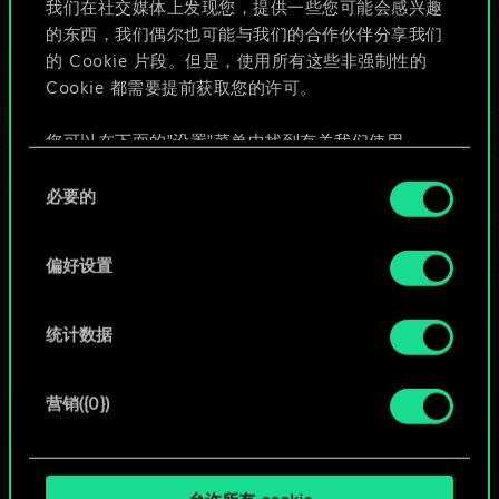
我们在社交媒体上发现您，提供一些您可能会感兴趣
的东西，我们偶尔也可能与我们的合作伙伴分享我们
的 Cookie 片段。但是，使用所有这些非强制性的
给牌组命名并撰写攻略
Cookie 都需要提前获取您的许可。
编辑牌组
您可以在下面的"设置"菜单中找到有关我们使用
Cookie 的所有详细信息，并调整您对 Cookie 的偏
同
好。一旦您了解了其中的内容并准备好继续，请点
必要的
意
或
击"确定"。
选
择
偏好设置
浏览社区牌组
统计数据
营销({0})